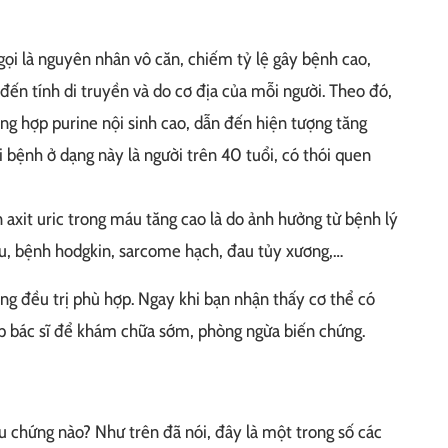
ọi là nguyên nhân vô căn, chiếm tỷ lệ gây bệnh cao,
 đến tính di truyền và do cơ địa của mỗi người. Theo đó,
ổng hợp purine nội sinh cao, dẫn đến hiện tượng tăng
 bệnh ở dạng này là người trên 40 tuổi, có thói quen
axit uric trong máu tăng cao là do ảnh hưởng từ bệnh lý
ầu, bệnh hodgkin, sarcome hạch, đau tủy xương,…
g đều trị phù hợp. Ngay khi bạn nhận thấy cơ thể có
p bác sĩ để khám chữa sớm, phòng ngừa biến chứng.
u chứng nào? Như trên đã nói, đây là một trong số các