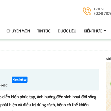
Hotline
(024) 710
CHUYÊN MÔN
TIN TỨC
DƯỢC LIỆU
KIẾN THỨC
str
Xem hồ sơ
DIMEC
 diễn biến phức tạp, ảnh hưởng đến sinh hoạt đời sống
phát hiện và điều trị đúng cách, bệnh có thể khiến