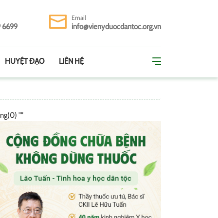
Email
9 6699
info@vienyduocdantoc.org.vn
HUYỆT ĐẠO
LIÊN HỆ
ing(0) ""