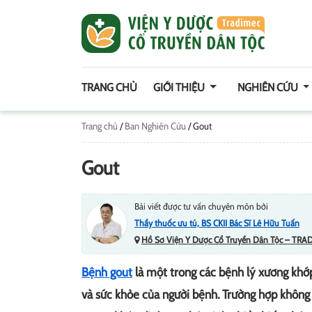
TRANG CHỦ
GIỚI THIỆU
NGHIÊN CỨU
Trang chủ
/
Ban Nghiên Cứu
/
Gout
Gout
Bài viết được tư vấn chuyên môn bởi
Thầy thuốc ưu tú, BS CKII Bác Sĩ Lê Hữu Tuấn
Hồ Sơ Viện Y Dược Cổ Truyền Dân Tộc – TRA
Bệnh gout
là một trong các bệnh lý xương khớp
và sức khỏe của người bệnh. Trường hợp không 