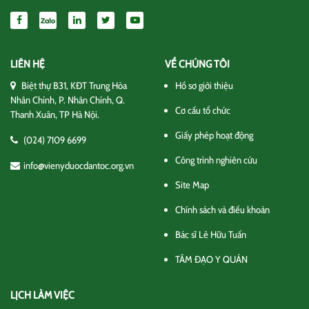
LIÊN HỆ
VỀ CHÚNG TÔI
Biệt thự B31, KĐT Trung Hòa
Hồ sơ giới thiệu
Nhân Chính, P. Nhân Chính, Q.
Cơ cấu tổ chức
Thanh Xuân, TP Hà Nội.
Giấy phép hoạt động
(024) 7109 6699
Công trình nghiên cứu
info@vienyduocdantoc.org.vn
Site Map
Chính sách và điều khoản
Bác sĩ Lê Hữu Tuấn
TÂM ĐẠO Y QUÁN
LỊCH LÀM VIỆC