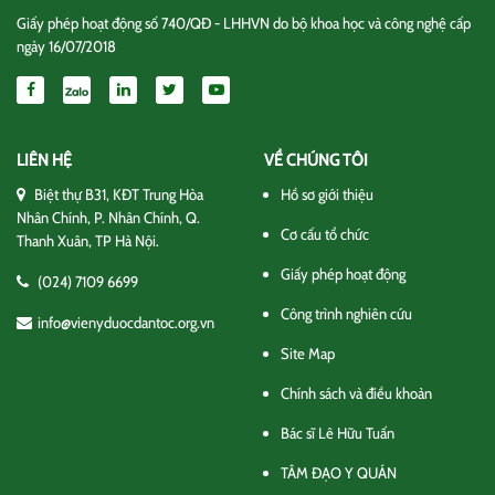
Giấy phép hoạt động số 740/QĐ - LHHVN do bộ khoa học và công nghệ cấp
ngày 16/07/2018
LIÊN HỆ
VỀ CHÚNG TÔI
Biệt thự B31, KĐT Trung Hòa
Hồ sơ giới thiệu
Nhân Chính, P. Nhân Chính, Q.
Cơ cấu tổ chức
Thanh Xuân, TP Hà Nội.
Giấy phép hoạt động
(024) 7109 6699
Công trình nghiên cứu
info@vienyduocdantoc.org.vn
Site Map
Chính sách và điều khoản
Bác sĩ Lê Hữu Tuấn
TÂM ĐẠO Y QUÁN