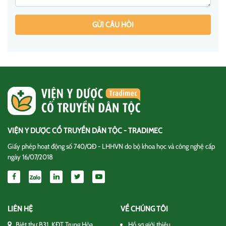
GỬI CÂU HỎI
VIỆN Y DƯỢC CỔ TRUYỀN DÂN TỘC - TRADIMEC
Giấy phép hoạt động số 740/QĐ - LHHVN do bộ khoa học và công nghệ cấp
ngày 16/07/2018
LIÊN HỆ
VỀ CHÚNG TÔI
Biệt thự B31, KĐT Trung Hòa
Hồ sơ giới thiệu