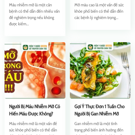
Hướng Dẫn Sử Dụng
Chi Tiết
Máu nhiễm mỡ là một căn
Mỡ máu cao là một vấn đề sức
bệnh có thể dẫn đến nhiều vấn
khỏe phổ biến có thể dẫn đến
đề nghiêm trọng nếu không
các bệnh lý nghiêm trọng...
được kiểm...
Người Bị Máu Nhiễm Mỡ Có
Gợi Ý Thực Đơn 1 Tuần Cho
Hiến Máu Được Không?
Người Bị Gan Nhiễm Mỡ
Máu nhiễm mỡ là một vấn đề
Gan nhiễm mỡ là một tình
sức khỏe phổ biến có thể dẫn
trạng phổ biến ảnh hưởng đến