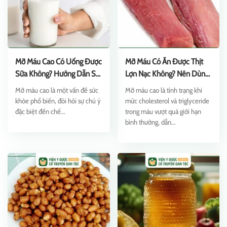
Mỡ Máu Cao Có Uống Được
Mỡ Máu Có Ăn Được Thịt
Sữa Không? Hướng Dẫn Sử
Lợn Nạc Không? Nên Dùng
Dụng
Thế Nào?
Mỡ máu cao là một vấn đề sức
Mỡ máu cao là tình trạng khi
khỏe phổ biến, đòi hỏi sự chú ý
mức cholesterol và triglyceride
đặc biệt đến chế...
trong máu vượt quá giới hạn
bình thường, dẫn...