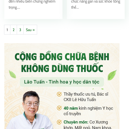
đến nhiều biến chứng nghiêm
chức năng gan và sức khỏe tổng
trọng....
thể...
1
2
3
Sau »