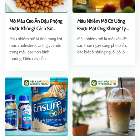
Mỡ Máu Cao Ăn Đậu Phộng
Máu Nhiễm Mỡ Có Uống
Được Không? Cách Sử
Được Mật Ong Không? Lý
Dụng Hiệu Quả
Giải Chi Tiết
Máu nhiễm mỡ là tình trạng khi
Máu nhiễm mỡ là một vấn đề
mức cholesterol và triglyceride
sức khỏe ngày càng phổ biến,
trong máu cao hơn bình
đặc biệt ở những người có lối...
thường. Điều này dẫn...