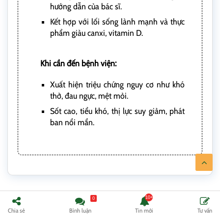
hướng dẫn của bác sĩ.
Kết hợp với lối sống lành mạnh và thực
phẩm giàu canxi, vitamin D.
Khi cần đến bệnh viện:
Xuất hiện triệu chứng nguy cơ như khó
thở, đau ngực, mệt mỏi.
Sốt cao, tiểu khó, thị lực suy giảm, phát
ban nổi mẩn.
0
Đau Mỏi Vai Gáy Nên Ăn Gì, Kiêng Ăn Gì
Chia sẻ
Bình luận
Tin mới
Tư vấn