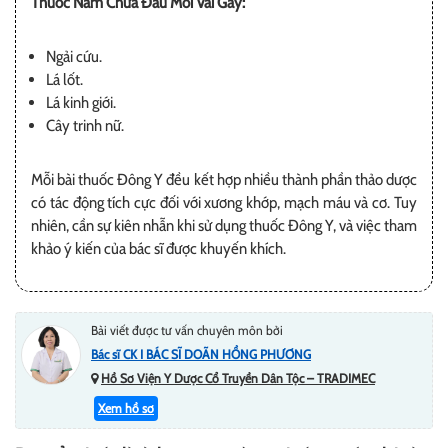
Thuốc Nam Chữa Đau Mỏi Vai Gáy:
Ngải cứu.
Lá lốt.
Lá kinh giới.
Cây trinh nữ.
Mỗi bài thuốc Đông Y đều kết hợp nhiều thành phần thảo dược
có tác động tích cực đối với xương khớp, mạch máu và cơ. Tuy
nhiên, cần sự kiên nhẫn khi sử dụng thuốc Đông Y, và việc tham
khảo ý kiến của bác sĩ được khuyến khích.
Bài viết được tư vấn chuyên môn bởi
Bác sĩ CK I BÁC SĨ DOÃN HỒNG PHƯƠNG
Hồ Sơ Viện Y Dược Cổ Truyền Dân Tộc – TRADIMEC
Xem hồ sơ