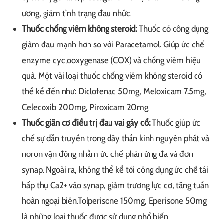
ương, giảm tình trạng đau nhức.
Thuốc chống viêm không steroid:
Thuốc có công dụng
giảm đau mạnh hơn so với Paracetamol. Giúp ức chế
enzyme cyclooxygenase (COX) và chống viêm hiệu
quả. Một vài loại thuốc chống viêm không steroid có
thể kể đến như: Diclofenac 50mg, Meloxicam 7.5mg,
Celecoxib 200mg, Piroxicam 20mg
Thuốc giãn cơ điều trị đau vai gáy cổ:
Thuốc giúp ức
chế sự dẫn truyền trong dây thần kinh nguyên phát và
noron vận động nhằm ức chế phản ứng đa và đơn
synap. Ngoài ra, không thể kể tới công dụng ức chế tái
hấp thụ Ca2+ vào synap, giảm trương lực cơ, tăng tuần
hoàn ngoại biên.Tolperisone 150mg, Eperisone 50mg
là những loại thuốc được sử dụng phổ biến.