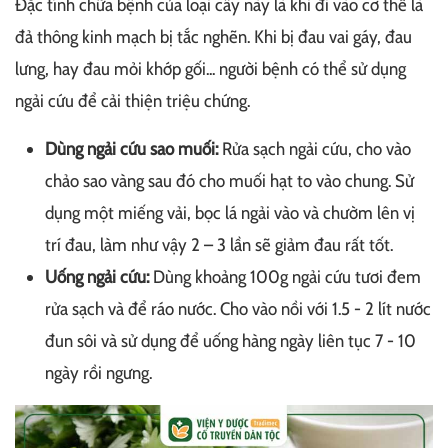
Đặc tính chữa bệnh của loại cây này là khi đi vào cơ thể là
đả thông kinh mạch bị tắc nghẽn. Khi bị đau vai gáy, đau
lưng, hay đau mỏi khớp gối... người bệnh có thể sử dụng
ngải cứu để cải thiện triệu chứng.
Dùng ngải cứu sao muối:
Rửa sạch ngải cứu, cho vào
chảo sao vàng sau đó cho muối hạt to vào chung. Sử
dụng một miếng vải, bọc lá ngải vào và chườm lên vị
trí đau, làm như vậy 2 – 3 lần sẽ giảm đau rất tốt.
Uống ngải cứu:
Dùng khoảng 100g ngải cứu tươi đem
rửa sạch và để ráo nước. Cho vào nồi với 1.5 - 2 lít nước
đun sôi và sử dụng để uống hàng ngày liên tục 7 - 10
ngày rồi ngưng.