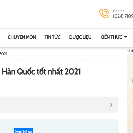
Hotline
(024) 710
CHUYÊN MÔN
TIN TỨC
DƯỢC LIỆU
KIẾN THỨC
str
 2021
o Hàn Quốc tốt nhất 2021
Xem hồ sơ