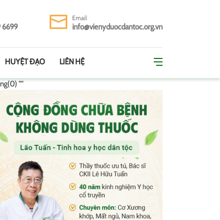
Email
9 6699
info@vienyduocdantoc.org.vn
HUYỆT ĐẠO
LIÊN HỆ
ing(0) ""