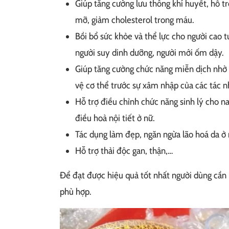
Giúp tăng cường lưu thông khí huyết, hỗ t
mỡ, giảm cholesterol trong máu.
Bồi bổ sức khỏe và thể lực cho người cao 
người suy dinh dưỡng, người mới ốm dậy.
Giúp tăng cường chức năng miễn dịch nhờ h
vệ cơ thể trước sự xâm nhập của các tác n
Hỗ trợ điều chỉnh chức năng sinh lý cho nam
điều hoà nội tiết ở nữ.
Tác dụng làm đẹp, ngăn ngừa lão hoá da ở n
Hỗ trợ thải độc gan, thận,…
Để đạt được hiệu quả tốt nhất người dùng cầ
phù hợp.