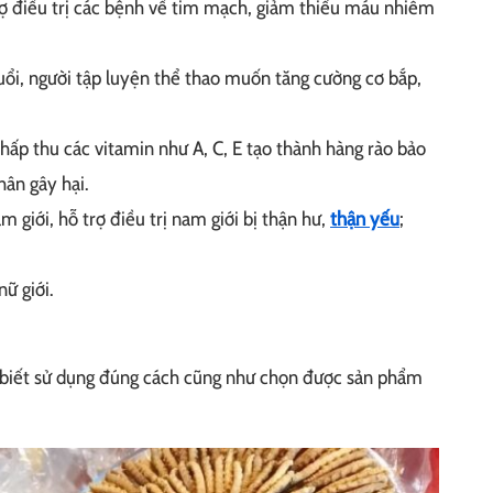
rợ điều trị các bệnh về tim mạch, giảm thiểu máu nhiễm
tuổi, người tập luyện thể thao muốn tăng cường cơ bắp,
ấp thu các vitamin như A, C, E tạo thành hàng rào bảo
hân gây hại.
 giới, hỗ trợ điều trị nam giới bị thận hư,
thận yếu
;
ữ giới.
n biết sử dụng đúng cách cũng như chọn được sản phẩm