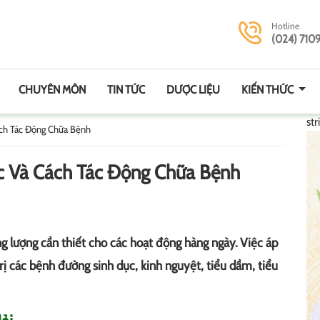
Hotline
(024) 710
CHUYÊN MÔN
TIN TỨC
DƯỢC LIỆU
KIẾN THỨC
str
Cách Tác Động Chữa Bệnh
Xác Và Cách Tác Động Chữa Bệnh
 lượng cần thiết cho các hoạt động hàng ngày. Việc áp
rị các bệnh đường sinh dục, kinh nguyệt, tiểu dầm, tiểu