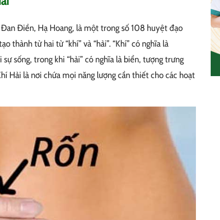
ải
, Đan Điền, Hạ Hoang, là một trong số 108 huyệt đạo
o thành từ hai từ “khí” và “hải”. “Khí” có nghĩa là
 sự sống, trong khi “hải” có nghĩa là biển, tượng trưng
í Hải là nơi chứa mọi năng lượng cần thiết cho các hoạt