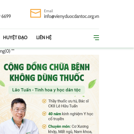
Email
9 6699
info@vienyduocdantoc.org.vn
HUYỆT ĐẠO
LIÊN HỆ
ing(0) ""