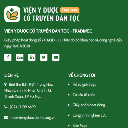
VIỆN Y DƯỢC CỔ TRUYỀN DÂN TỘC - TRADIMEC
Giấy phép hoạt động số 740/QĐ - LHHVN do bộ khoa học và công nghệ cấp
ngày 16/07/2018
LIÊN HỆ
VỀ CHÚNG TÔI
Biệt thự B31, KĐT Trung Hòa
Hồ sơ giới thiệu
Nhân Chính, P. Nhân Chính, Q.
Cơ cấu tổ chức
Thanh Xuân, TP Hà Nội.
Giấy phép hoạt động
(024) 7109 6699
Công trình nghiên cứu
info@vienyduocdantoc.org.vn
Site Map