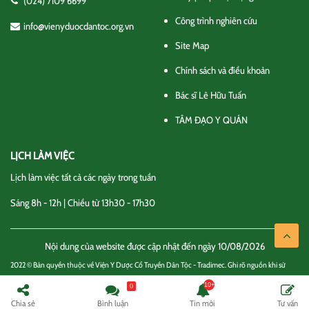
(024) 7109 6699
Công trình nghiên cứu
info@vienyduocdantoc.org.vn
Site Map
Chính sách và điều khoản
Bác sĩ Lê Hữu Tuấn
TÂM ĐẠO Y QUÁN
LỊCH LÀM VIỆC
Lịch làm việc tất cả các ngày trong tuần
Sáng 8h - 12h | Chiều từ 13h30 - 17h30
Nội dung của website được cập nhật đến ngày 10/08/2026
2022 © Bản quyền thuộc về Viện Y Dược Cổ Truyền Dân Tộc - Tradimec. Ghi rõ nguồn khi sử
dụng thông tin
0
Chính sách và điều khoản
Liên hệ
Chia sẻ
Bình luận
Tin mới
Tư vấn