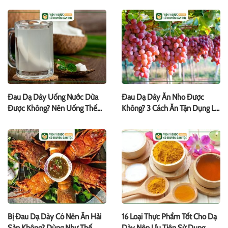
Đau Dạ Dày Uống Nước Dừa
Đau Dạ Dày Ăn Nho Được
Được Không? Nên Uống Thế
Không? 3 Cách Ăn Tận Dụng Lợi
Nào?
Ích
Bị Đau Dạ Dày Có Nên Ăn Hải
16 Loại Thực Phẩm Tốt Cho Dạ
Sản Không? Dùng Như Thế
Dày Nên Ưu Tiên Sử Dụng