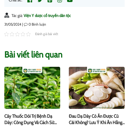
Tác giả:
Viện Y dược cổ truyền dân tộc
31/05/2024 |
0
Bình luận
Đánh giá bài viết
Bài viết liên quan
Cây Thuốc Dòi Trị Bệnh Dạ
Đau Dạ Dày Có Ăn Được Củ
Dày: Công Dụng Và Cách Sử
Cải Không? Lưu Ý Khi Ăn Hằng
Dụng
Ngày