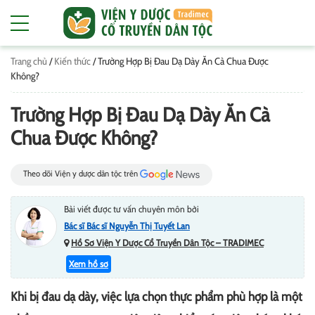
Trang chủ
/
Kiến thức
/
Trường Hợp Bị Đau Dạ Dày Ăn Cà Chua Được
Không?
Trường Hợp Bị Đau Dạ Dày Ăn Cà
Chua Được Không?
Theo dõi Viện y dược dân tộc trên
Bài viết được tư vấn chuyên môn bởi
Bác sĩ Bác sĩ Nguyễn Thị Tuyết Lan
Hồ Sơ Viện Y Dược Cổ Truyền Dân Tộc – TRADIMEC
Xem hồ sơ
Khi bị đau dạ dày, việc lựa chọn thực phẩm phù hợp là một