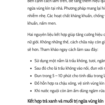
Bên cạnh cách làm trên, để tăng thêm hiệu qu
ngứa vùng kín tại nhà. Phương pháp mang lại h
nhiễm nhẹ. Các hoạt chất kháng khuẩn, chống v
khuẩn, nấm men.
Hai nguyên liệu kết hợp giúp tăng cường hiệu q
nữ giới. Không những thế, cách chữa này còn gi
sẽ hơn. Tham khảo ngay cách làm sau đây:
Sử dụng một nắm lá trầu không, tươi, ngâm
Sau đó cho lá trầu không vào nồi, đun vớ
Đun trong 5 – 10 phút cho tinh dầu trong lá
Đổ hỗn hợp ra chậu xông, vệ sinh vùng kín 
Khi nước nguội còn âm ấm dùng ngâm rửa l
Kết hợp trà xanh và muối trị ngứa vùng kín