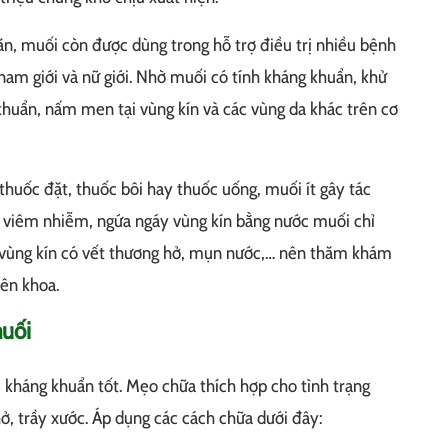
n, muối còn được dùng trong hỗ trợ điều trị nhiều bệnh
nam giới và nữ giới. Nhờ muối có tính kháng khuẩn, khử
khuẩn, nấm men tại vùng kín và các vùng da khác trên cơ
 thuốc đặt, thuốc bôi hay thuốc uống, muối ít gây tác
ị viêm nhiễm, ngứa ngáy vùng kín bằng nước muối chỉ
p vùng kín có vết thương hở, mụn nước,… nên thăm khám
yên khoa.
muối
 kháng khuẩn tốt. Mẹo chữa thích hợp cho tình trạng
ở, trầy xước. Áp dụng các cách chữa dưới đây: