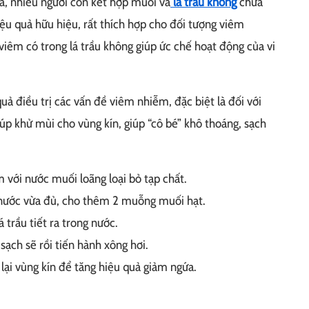
ả, nhiều người còn kết hợp muối và
lá trầu không
chữa
iệu quả hữu hiệu, rất thích hợp cho đối tượng viêm
iêm có trong lá trầu không giúp ức chế hoạt động của vi
uả điều trị các vấn đề viêm nhiễm, đặc biệt là đối với
úp khử mùi cho vùng kín, giúp “cô bé” khô thoáng, sạch
 với nước muối loãng loại bỏ tạp chất.
i nước vừa đủ, cho thêm 2 muỗng muối hạt.
 trầu tiết ra trong nước.
sạch sẽ rồi tiến hành xông hơi.
ại vùng kín để tăng hiệu quả giảm ngứa.