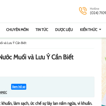
Hotline
(024) 710
CHUYÊN MÔN
TIN TỨC
DƯỢC LIỆU
KIẾN THỨC
ối và Lưu Ý Cần Biết
Nước Muối và Lưu Ý Cần Biết
Xem hồ sơ
DIMEC
 khuẩn, làm sạch, ức chế sự lây lan nấm ngứa, vi khuẩn.