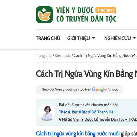
TRANG CHỦ
GIỚI THIỆU
NGHIÊN CỨU
Trang chủ
/
Kiến thức
/
Cách Trị Ngứa Vùng Kín Bằng Nước Mu
Cách Trị Ngứa Vùng Kín Bằng 
Theo dõi Viện y dược dân tộc trên
Bài viết được tư vấn chuyên môn bởi
Thạc sĩ. Bác sĩ Bác sĩ Đỗ Thanh Hà
Hồ Sơ Viện Y Dược Cổ Truyền Dân Tộc – TRA
Cách trị ngứa vùng kín bằng nước muối
giúp sát