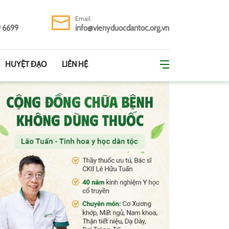
Email
9 6699
info@vienyduocdantoc.org.vn
HUYỆT ĐẠO
LIÊN HỆ