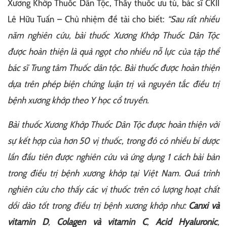
Xương Khớp Thuốc Dân Tộc, Thầy thuốc ưu tú, bác sĩ CKII
Lê Hữu Tuấn – Chủ nhiệm đề tài cho biết:
“
Sau rất nhiều
năm nghiên cứu, bài thuốc Xương Khớp Thuốc Dân Tộc
được hoàn thiện là quả ngọt cho nhiều nỗ lực của tập thể
bác sĩ Trung tâm Thuốc dân tộc. Bài thuốc được hoàn thiện
dựa trên phép biện chứng luận trị và nguyên tắc điều trị
bệnh xương khớp theo Y học cổ truyền.
Bài thuốc Xương Khớp Thuốc Dân Tộc được hoàn thiện với
sự kết hợp của hơn 50 vị thuốc, trong đó có nhiều bí dược
lần đầu tiên được nghiên cứu và ứng dụng 1 cách bài bản
trong điều trị bệnh xương khớp tại Việt Nam. Quá trình
nghiên cứu cho thấy các vị thuốc trên có lượng hoạt chất
dồi dào tốt trong điều trị bệnh xương khớp như:
Canxi và
vitamin D
,
Colagen và vitamin C
,
Acid Hyaluronic
,