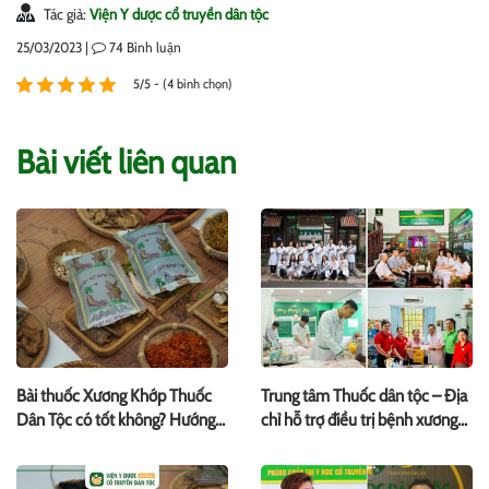
Tác giả:
Viện Y dược cổ truyền dân tộc
25/03/2023 |
74
Bình luận
5/5 - (4 bình chọn)
Bài viết liên quan
Bài thuốc Xương Khớp Thuốc
Trung tâm Thuốc dân tộc – Địa
Dân Tộc có tốt không? Hướng
chỉ hỗ trợ điều trị bệnh xương
dẫn sử dụng thuốc đạt hiệu quả
khớp uy tín bằng y học cổ
truyền