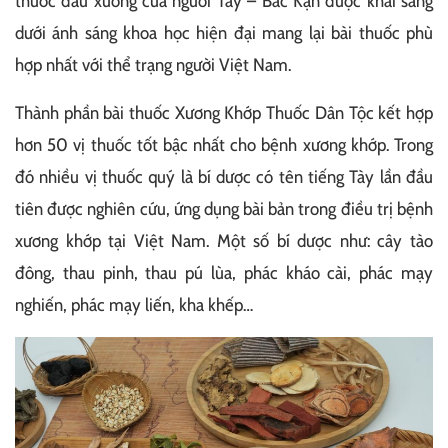
thuốc đau xương của người Tày – Bắc Kạn được khai sáng
dưới ánh sáng khoa học hiện đại mang lại bài thuốc phù
hợp nhất với thể trạng người Việt Nam.
Thành phần bài thuốc Xương Khớp Thuốc Dân Tộc kết hợp
hơn 50 vị thuốc tốt bậc nhất cho bệnh xương khớp. Trong
đó nhiều vị thuốc quý là bí dược có tên tiếng Tày lần đầu
tiên được nghiên cứu, ứng dụng bài bản trong điều trị bệnh
xương khớp tại Việt Nam. Một số bí dược như: cây tào
đông, thau pinh, thau pú lùa, phác kháo cài, phác mạy
nghiến, phác mạy liến, kha khếp…