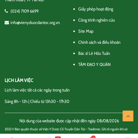
Giấy phép hoạt động
(024) 7109 6699
Công trình nghiên cứu
info@vienyduocdantoc.org.vn
Site Map
Chính sách và điều khoản
Bác sĩ Lê Hữu Tuấn
TÂM ĐẠO Y QUÁN
LỊCH LÀM VIỆC
Lịch làm việc tất cả các ngày trong tuần
Sáng 8h - 12h | Chiều từ 13h30 - 17h30
Nội dung của website được cập nhật đến ngày 08/08/2026
2022 © Bản quyền thuộc về Viện Y Dược Cổ Truyền Dân Tộc - Tradimec. Ghi rõ nguồn khi sử
dụng thông tin