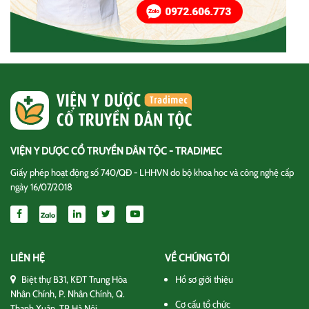
VIỆN Y DƯỢC CỔ TRUYỀN DÂN TỘC - TRADIMEC
Giấy phép hoạt động số 740/QĐ - LHHVN do bộ khoa học và công nghệ cấp
ngày 16/07/2018
LIÊN HỆ
VỀ CHÚNG TÔI
Biệt thự B31, KĐT Trung Hòa
Hồ sơ giới thiệu
Nhân Chính, P. Nhân Chính, Q.
Cơ cấu tổ chức
Thanh Xuân, TP Hà Nội.