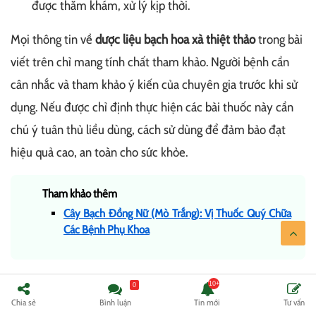
được thăm khám, xử lý kịp thời.
Mọi thông tin về
dược liệu bạch hoa xà thiệt thảo
trong bài
viết trên chỉ mang tính chất tham khảo. Người bệnh cần
cân nhắc và tham khảo ý kiến của chuyên gia trước khi sử
dụng. Nếu được chỉ định thực hiện các bài thuốc này cần
chú ý tuân thủ liều dùng, cách sử dùng để đảm bảo đạt
hiệu quả cao, an toàn cho sức khỏe.
Tham khảo thêm
Cây Bạch Đồng Nữ (Mò Trắng): Vị Thuốc Quý Chữa
Các Bệnh Phụ Khoa
0
Cập nhật lúc 10:58 - 12/09/2023
Chia sẻ
Bình luận
Tin mới
Tư vấn
Chia sẻ: