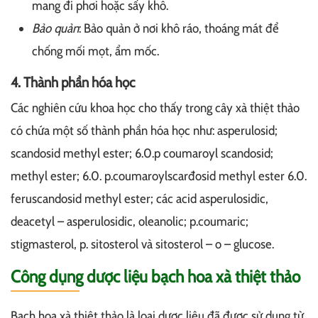
mang đi phơi hoặc sấy khô.
Bảo quản
: Bảo quản ở nơi khô ráo, thoáng mát để
chống mối mọt, ẩm mốc.
4. Thành phần hóa học
Các nghiên cứu khoa học cho thấy trong cây xà thiệt thảo
có chứa một số thành phần hóa học như: asperulosid;
scandosid methyl ester; 6.0.p coumaroyl scandosid;
methyl ester; 6.0. p.coumaroylscarđosid methyl ester 6.0.
feruscandosid methyl ester; các acid asperulosidic,
deacetyl – asperulosidic, oleanolic; p.coumaric;
stigmasterol, p. sitosterol và sitosterol – o – glucose.
Công dụng dược liệu bạch hoa xà thiệt thảo
Bạch hoa xà thiệt thảo là loại dược liệu đã được sử dụng từ