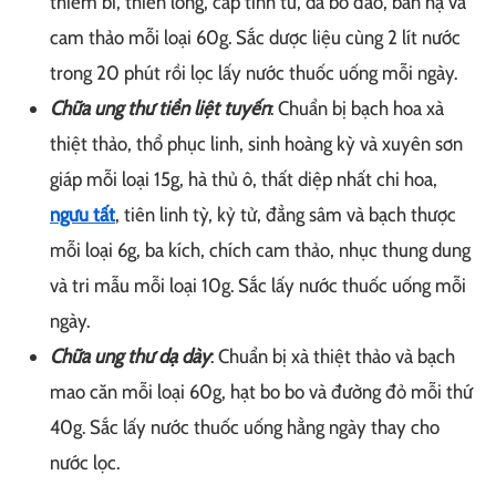
thiềm bì, thiên long, cấp tính từ, dã bồ đào, bán hạ và
cam thảo mỗi loại 60g. Sắc dược liệu cùng 2 lít nước
trong 20 phút rồi lọc lấy nước thuốc uống mỗi ngày.
Chữa ung thư tiền liệt tuyến
: Chuẩn bị bạch hoa xà
thiệt thảo, thổ phục linh, sinh hoàng kỳ và xuyên sơn
giáp mỗi loại 15g, hà thủ ô, thất diệp nhất chi hoa,
ngưu tất
, tiên linh tỳ, kỷ tử, đẳng sâm và bạch thược
mỗi loại 6g, ba kích, chích cam thảo, nhục thung dung
và tri mẫu mỗi loại 10g. Sắc lấy nước thuốc uống mỗi
ngày.
Chữa ung thư dạ dày
: Chuẩn bị xà thiệt thảo và bạch
mao căn mỗi loại 60g, hạt bo bo và đường đỏ mỗi thứ
40g. Sắc lấy nước thuốc uống hằng ngày thay cho
nước lọc.