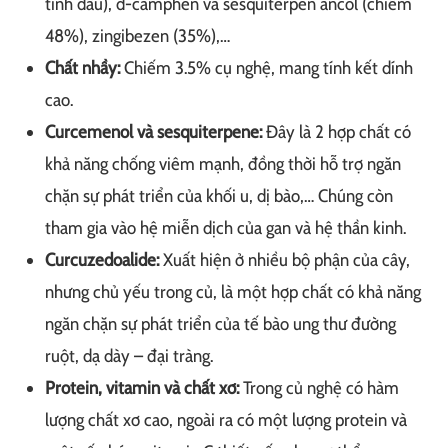
tinh dầu), d-camphen và sesquiterpen ancol (
chiếm
48%)
, zingibezen (35%),…
Chất nhầy:
Chiếm
3.5% cụ nghệ, mang tính kết dính
cao.
Curcemenol và sesquiterpene:
Đây là 2 hợp chất có
khả năng chống viêm mạnh, đồng thời hỗ trợ ngăn
chặn sự phát triển của khối u, dị bào,… Chúng còn
tham gia vào hệ miễn dịch của gan và hệ thần kinh.
Curcuzedoalide:
Xuất hiện ở nhiều bộ phận của cây,
nhưng chủ yếu trong củ, là một hợp chất có khả năng
ngăn chặn sự phát triển của tế bào ung thư đường
ruột, dạ dày – đại tràng.
Protein, vitamin và chất xơ:
Trong củ nghệ có hàm
lượng chất xơ cao, ngoài ra có một lượng protein và