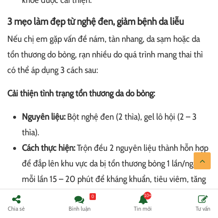
khỏe được cải thiện.
3 mẹo làm đẹp từ nghệ đen, giảm bệnh da liễu
Nếu chị em gặp vấn đề nám, tàn nhang, da sạm hoặc da
tổn thương do bỏng, rạn nhiều do quá trình mang thai thì
có thể áp dụng 3 cách sau:
Cải thiện tình trạng tổn thương da do bỏng:
Nguyên liệu:
Bột nghệ đen (2 thìa), gel lô hội (2 – 3
thìa).
Cách thực hiện:
Trộn đều 2 nguyên liệu thành hỗn hợp
để đắp lên khu vực da bị tổn thương bỏng 1 lần/ngày,
mỗi lần 15 – 20 phút để kháng khuẩn, tiêu viêm, tăng
tốc độ lên da non, hạn chế sẹo xấu.
0
Chia sẻ
Bình luận
Tin mới
Tư vấn