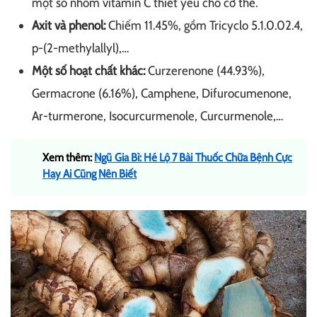
một số nhóm vitamin C thiết yếu cho cơ thể.
Axit và phenol:
Chiếm 11.45%, gồm Tricyclo 5.1.0.02.4,
p-(2-methylallyl),…
Một số hoạt chất khác:
Curzerenone (
44.93%)
,
Germacrone (6.16%), Camphene, Difurocumenone,
Ar-turmerone, Isocurcurmenole, Curcurmenole,…
Xem thêm:
Ngũ Gia Bì: Hé Lộ 7 Bài Thuốc Chữa Bệnh Cực
Hay Ai Cũng Nên Biết