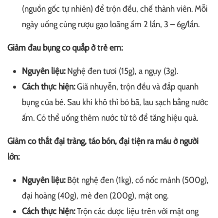
(nguồn gốc tự nhiên) để trộn đều, chế thành viên. Mỗi
ngày uống cùng rượu gạo loãng ấm 2 lần, 3 – 6g/lần.
Giảm đau bụng co quắp ở trẻ em:
Nguyên liệu:
Nghệ đen tươi (15g), a ngụy (3g).
Cách thực hiện:
Giã nhuyễn, trộn đều và đắp quanh
bụng của bé. Sau khi khô thì bỏ bã, lau sạch bằng nước
ấm. Có thể uống thêm nước tử tô để tăng hiệu quả.
Giảm co thắt đại tràng, táo bón, đại tiện ra máu ở người
lớn:
Nguyên liệu:
Bột nghệ đen (1kg), cồ nốc mảnh (500g),
đại hoàng (40g), mè đen (200g), mật ong.
Cách thực hiện:
Trộn các dược liệu trên với mật ong