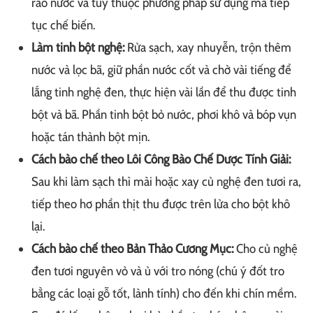
ráo nước và tùy thuộc phương pháp sử dụng mà tiếp
tục chế biến.
Làm tinh bột nghệ:
Rửa sạch, xay nhuyễn, trộn thêm
nước và lọc bã, giữ phần nước cốt và chờ vài tiếng để
lắng tinh nghệ đen, thực hiện vài lần để thu được tinh
bột và bã. Phần tinh bột bỏ nước, phơi khô và bóp vụn
hoặc tán thành bột mịn.
Cách bào chế theo Lôi Công Bào Chế Dược Tính Giải:
Sau khi làm sạch thì mài hoặc xay củ nghệ đen tươi ra,
tiếp theo hơ phần thịt thu được trên lửa cho bột khô
lại.
Cách bào chế theo Bản Thảo Cương Mục:
Cho củ nghệ
đen tươi nguyên vỏ và ủ với tro nóng (chú ý đốt tro
bằng các loại gỗ tốt, lành tính) cho đến khi chín mềm.