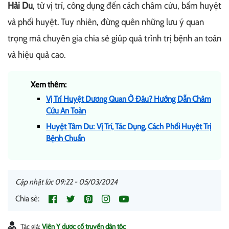
Hải Du
, từ vị trí, công dụng đến cách châm cứu, bấm huyệt
và phối huyệt. Tuy nhiên, đừng quên những lưu ý quan
trọng mà chuyên gia chia sẻ giúp quá trình trị bệnh an toàn
và hiệu quả cao.
Xem thêm:
Vị Trí Huyệt Dương Quan Ở Đâu? Hướng Dẫn Châm
Cứu An Toàn
Huyệt Tâm Du: Vị Trí, Tác Dụng, Cách Phối Huyệt Trị
Bệnh Chuẩn
Cập nhật lúc 09:22 - 05/03/2024
Chia sẻ:
Tác giả:
Viện Y dược cổ truyền dân tộc