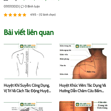
07/07/2023 |
0
Bình luận
4.9/5 - (12 bình chọn)
Bài viết liên quan
Huyệt Khí Suyễn: Công Dụng,
Huyệt Khúc Viên: Tác Dụng Và
Vị Trí Và Cách Tác Động Huyệt
Hướng Dẫn Châm Cứu Bấm
Đạo
Huyệt