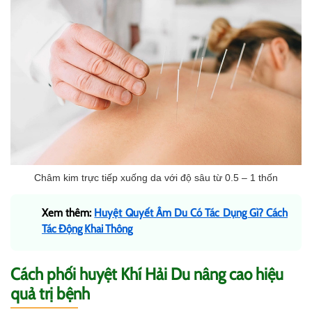
Châm kim trực tiếp xuống da với độ sâu từ 0.5 – 1 thốn
Xem thêm:
Huyệt Quyết Âm Du Có Tác Dụng Gì? Cách
Tác Động Khai Thông
Cách phối huyệt Khí Hải Du nâng cao hiệu
quả trị bệnh