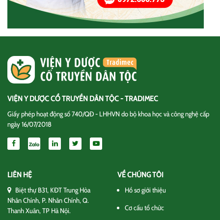
VIỆN Y DƯỢC CỔ TRUYỀN DÂN TỘC - TRADIMEC
Giấy phép hoạt động số 740/QĐ - LHHVN do bộ khoa học và công nghệ cấp
ngày 16/07/2018
LIÊN HỆ
VỀ CHÚNG TÔI
Biệt thự B31, KĐT Trung Hòa
Hồ sơ giới thiệu
Nhân Chính, P. Nhân Chính, Q.
Cơ cấu tổ chức
Thanh Xuân, TP Hà Nội.