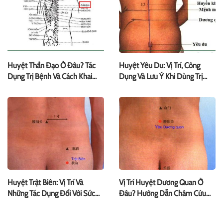
Huyệt Thần Đạo Ở Đâu? Tác
Huyệt Yêu Du: Vị Trí, Công
Dụng Trị Bệnh Và Cách Khai
Dụng Và Lưu Ý Khi Dùng Trị
Thông
Bệnh
Huyệt Trật Biên: Vị Trí Và
Vị Trí Huyệt Dương Quan Ở
Những Tác Dụng Đối Với Sức
Đâu? Hướng Dẫn Châm Cứu
Khỏe
An Toàn