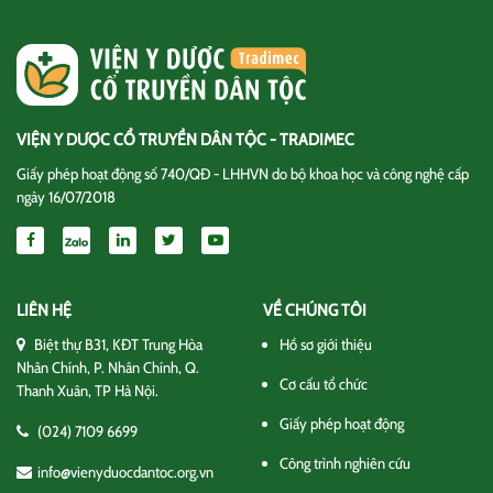
VIỆN Y DƯỢC CỔ TRUYỀN DÂN TỘC - TRADIMEC
Giấy phép hoạt động số 740/QĐ - LHHVN do bộ khoa học và công nghệ cấp
ngày 16/07/2018
LIÊN HỆ
VỀ CHÚNG TÔI
Biệt thự B31, KĐT Trung Hòa
Hồ sơ giới thiệu
Nhân Chính, P. Nhân Chính, Q.
Cơ cấu tổ chức
Thanh Xuân, TP Hà Nội.
Giấy phép hoạt động
(024) 7109 6699
Công trình nghiên cứu
info@vienyduocdantoc.org.vn