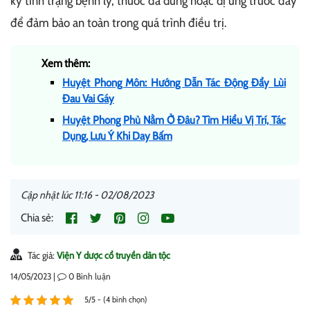
kỳ tình trạng bệnh lý, thuốc đã dùng hoặc dị ứng trước đây
để đảm bảo an toàn trong quá trình điều trị.
Xem thêm:
Huyệt Phong Môn: Hướng Dẫn Tác Động Đẩy Lùi
Đau Vai Gáy
Huyệt Phong Phủ Nằm Ở Đâu? Tìm Hiểu Vị Trí, Tác
Dụng, Lưu Ý Khi Day Bấm
Cập nhật lúc 11:16 - 02/08/2023
Chia sẻ:
Tác giả:
Viện Y dược cổ truyền dân tộc
14/05/2023 |
0
Bình luận
5/5 - (4 bình chọn)