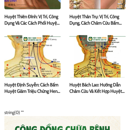
Huyệt Thiên Đỉnh: Vị Trí, Công
Huyệt Thân Trụ: Vị Trí, Công
Dụng Và Các Cách Phối Huyệt
Dụng, Cách Châm Cứu Bấm
Đạo
Huyệt
Huyệt Định Suyễn: Cách Bấm
Huyệt Bách Lao: Hướng Dẫn
Huyệt Giảm Triệu Chứng Hen
Châm Cứu Và Kết Hợp Huyệt
Suyễn
Khác
string(0) ""