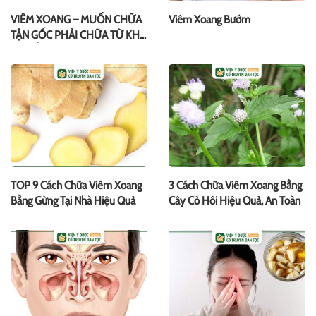
VIÊM XOANG – MUỐN CHỮA
Viêm Xoang Bướm
TẬN GỐC PHẢI CHỮA TỪ KHÍ
HUYẾT – NGŨ TẠNG
TOP 9 Cách Chữa Viêm Xoang
3 Cách Chữa Viêm Xoang Bằng
Bằng Gừng Tại Nhà Hiệu Quả
Cây Cỏ Hôi Hiệu Quả, An Toàn