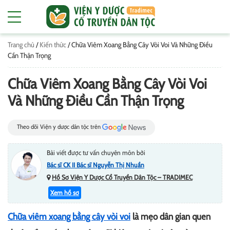
Trang chủ
/
Kiến thức
/
Chữa Viêm Xoang Bằng Cây Vòi Voi Và Những Điều
Cần Thận Trọng
Chữa Viêm Xoang Bằng Cây Vòi Voi
Và Những Điều Cần Thận Trọng
Theo dõi Viện y dược dân tộc trên
Bài viết được tư vấn chuyên môn bởi
Bác sĩ CK II Bác sĩ Nguyễn Thị Nhuần
Hồ Sơ Viện Y Dược Cổ Truyền Dân Tộc – TRADIMEC
Xem hồ sơ
Chữa viêm xoang bằng cây vòi voi
là mẹo dân gian quen