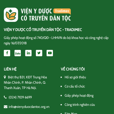
VIỆN Y DƯỢC CỔ TRUYỀN DÂN TỘC - TRADIMEC
Giấy phép hoạt động số 740/QĐ - LHHVN do bộ khoa học và công nghệ cấp
ngày 16/07/2018
LIÊN HỆ
VỀ CHÚNG TÔI
Biệt thự B31, KĐT Trung Hòa
Hồ sơ giới thiệu
Nhân Chính, P. Nhân Chính, Q.
Cơ cấu tổ chức
Thanh Xuân, TP Hà Nội.
Giấy phép hoạt động
(024) 7109 6699
Công trình nghiên cứu
info@vienyduocdantoc.org.vn
Site Map