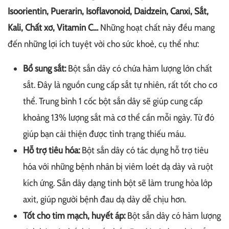
Isoorientin, Puerarin, Isoflavonoid, Daidzein, Canxi, Sắt,
Kali, Chất xơ, Vitamin C…
Những hoạt chất này đều mang
đến những lợi ích tuyệt vời cho sức khoẻ, cụ thể như:
Bổ sung sắt:
Bột sắn dây có chứa hàm lượng lớn chất
sắt. Đây là nguồn cung cấp sắt tự nhiên, rất tốt cho cơ
thể. Trung bình 1 cốc bột sắn dây sẽ giúp cung cấp
khoảng 13% lượng sắt mà cơ thể cần mỗi ngày. Từ đó
giúp bạn cải thiện được tình trạng thiếu máu.
Hỗ trợ tiêu hóa:
Bột sắn dây có tác dụng hỗ trợ tiêu
hóa với những bệnh nhân bị viêm loét dạ dày và ruột
kích ứng. Sắn dây dạng tinh bột sẽ làm trung hòa lớp
axit, giúp người bệnh đau dạ dày dễ chịu hơn.
Tốt cho tim mạch, huyết áp:
Bột sắn dây có hàm lượng