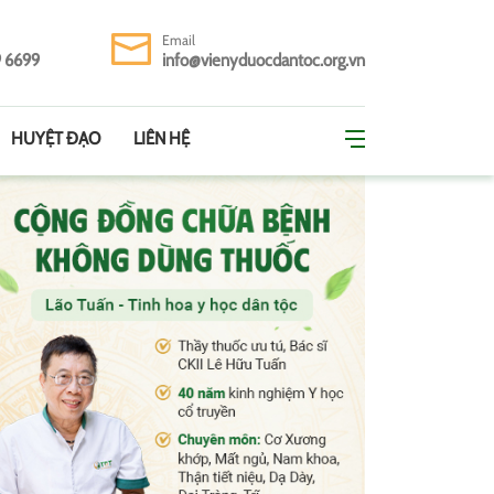
Email
9 6699
info@vienyduocdantoc.org.vn
HUYỆT ĐẠO
LIÊN HỆ