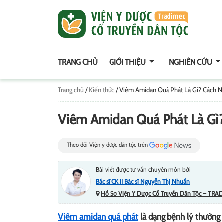
TRANG CHỦ
GIỚI THIỆU
NGHIÊN CỨU
Trang chủ
/
Kiến thức
/
Viêm Amidan Quá Phát Là Gì? Cách Nh
Viêm Amidan Quá Phát Là Gì? 
Theo dõi Viện y dược dân tộc trên
Bài viết được tư vấn chuyên môn bởi
Bác sĩ CK II Bác sĩ Nguyễn Thị Nhuần
Hồ Sơ Viện Y Dược Cổ Truyền Dân Tộc – TRA
Viêm amidan quá phát
là dạng bệnh lý thường 