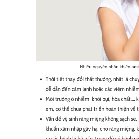
Nhiều nguyên nhân khiến ami
Thời tiết thay đổi thất thường, nhất là ch
dễ dẫn đến cảm lạnh hoặc các viêm nhiễm 
Môi trường ô nhiễm, khói bụi, hóa chất,… k
em, cơ thể chưa phát triển hoàn thiện về t
Vấn đề vệ sinh răng miệng không sạch sẽ, k
khuẩn xâm nhập gây hại cho răng miệng, k
ra các bệnh lý hô hấp, trong đó có bệnh v