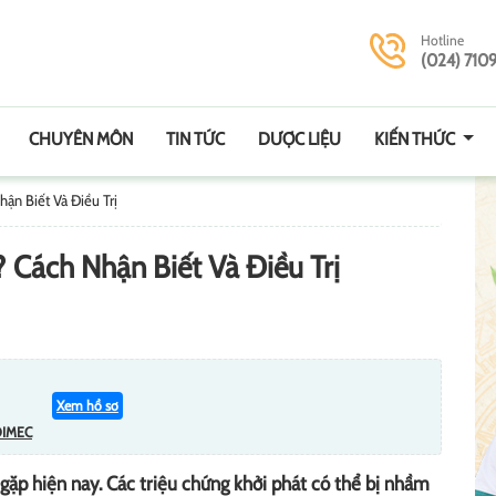
Hotline
(024) 710
CHUYÊN MÔN
TIN TỨC
DƯỢC LIỆU
KIẾN THỨC
ận Biết Và Điều Trị
Cách Nhận Biết Và Điều Trị
Xem hồ sơ
DIMEC
gặp hiện nay. Các triệu chứng khởi phát có thể bị nhầm