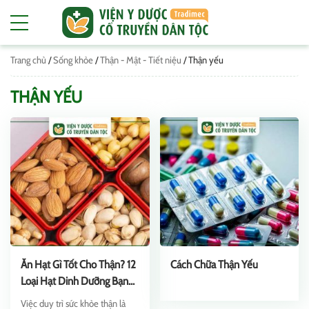
Trang chủ
/
Sống khỏe
/
Thận - Mật - Tiết niệu
/
Thận yếu
THẬN YẾU
Ăn Hạt Gì Tốt Cho Thận? 12
Cách Chữa Thận Yếu
Loại Hạt Dinh Dưỡng Bạn
Nên Dùng
Việc duy trì sức khỏe thận là