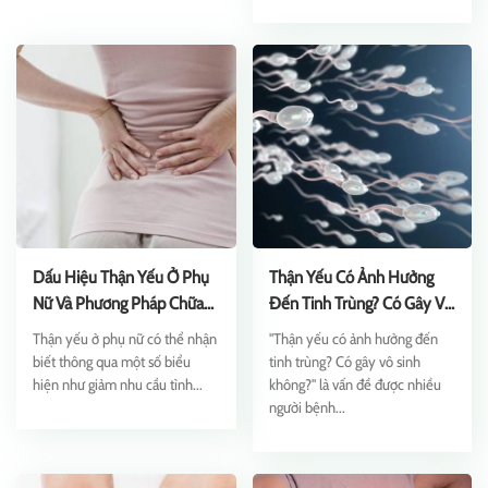
Dấu Hiệu Thận Yếu Ở Phụ
Thận Yếu Có Ảnh Hưởng
Nữ Và Phương Pháp Chữa
Đến Tinh Trùng? Có Gây Vô
Trị Tốt Nhất
Sinh Không?
Thận yếu ở phụ nữ có thể nhận
"Thận yếu có ảnh hưởng đến
biết thông qua một số biểu
tinh trùng? Có gây vô sinh
hiện như giảm nhu cầu tình...
không?" là vấn đề được nhiều
người bệnh...