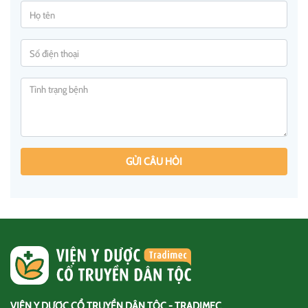
GỬI CÂU HỎI
VIỆN Y DƯỢC CỔ TRUYỀN DÂN TỘC - TRADIMEC