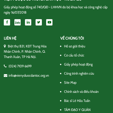
Giấy phép hoạt động số 740/QĐ - LHHVN do bộ khoa học và công nghệ cấp
ngày 16/07/2018
LIÊN HỆ
VỀ CHÚNG TÔI
Biệt thự B31, KĐT Trung Hòa
Hồ sơ giới thiệu
Nhân Chính, P. Nhân Chính, Q.
Cơ cấu tổ chức
Thanh Xuân, TP Hà Nội.
Giấy phép hoạt động
(024) 7109 6699
Công trình nghiên cứu
info@vienyduocdantoc.org.vn
Site Map
Chính sách và điều khoản
Bác sĩ Lê Hữu Tuấn
TÂM ĐẠO Y QUÁN