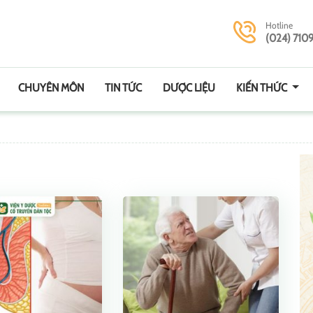
Hotline
(024) 710
CHUYÊN MÔN
TIN TỨC
DƯỢC LIỆU
KIẾN THỨC