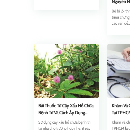
Nguyên Nh
Toàn
Bé bị lòi th
triệu chứng
các vấn đề..
Bài Thuốc Từ Cây Xấu Hổ Chữa
Khám Và C
Bệnh Trĩ Và Cách Áp Dụng
Tại TPHCM
Đúng
Tốt Nhất
Sử dụng cây xấu hổ chữa bệnh trĩ
Khám và chữ
tại nhà cho trường hợp nhẹ, ít gây
TPHCM là c