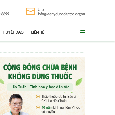
Email
9 6699
info@vienyduocdantoc.org.vn
HUYỆT ĐẠO
LIÊN HỆ