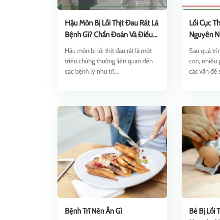
Hậu Môn Bị Lồi Thịt Đau Rát Là
Lồi Cục T
Bệnh Gì? Chẩn Đoán Và Điều
Nguyên Nh
Trị
Hậu môn bị lồi thịt đau rát là một
Sau quá trì
triệu chứng thường liên quan đến
con, nhiều 
các bệnh lý như trĩ,...
các vấn đề 
Bệnh Trĩ Nên Ăn Gì
Bé Bị Lồi