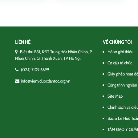
LIÊN HỆ
VỀ CHÚNG TÔI
Biệt thự B31, KĐT Trung Hòa Nhân Chính, P.
Hồ sơ giới thiệu
Nhân Chính, Q. Thanh Xuân, TP Hà Nội.
Cơ cấu tổ chức
(024) 7109 6699
Giấy phép hoạt đ
info@vienyduocdantoc.org.vn
Công trình nghiên
Site Map
Chính sách và điề
Bác sĩ Lê Hữu Tuấ
TÂM ĐẠO Y QUÁ