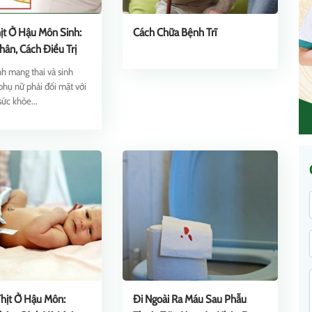
hịt Ở Hậu Môn Sinh:
Cách Chữa Bệnh Trĩ
ân, Cách Điều Trị
nh mang thai và sinh
phụ nữ phải đối mặt với
sức khỏe...
 Thịt Ở Hậu Môn:
Đi Ngoài Ra Máu Sau Phẫu