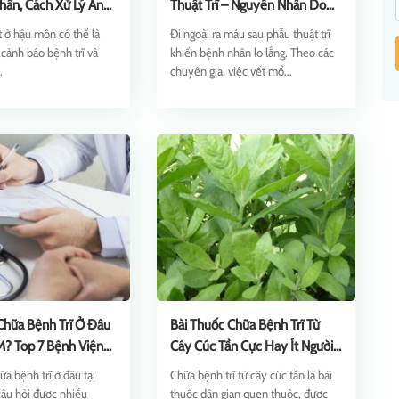
ân, Cách Xử Lý An
Thuật Trĩ – Nguyên Nhân Do
Đâu?
ịt ở hậu môn có thể là
Đi ngoài ra máu sau phẫu thuật trĩ
 cảnh báo bệnh trĩ và
khiến bệnh nhân lo lắng. Theo các
.
chuyên gia, việc vết mổ...
hữa Bệnh Trĩ Ở Đâu
Bài Thuốc Chữa Bệnh Trĩ Từ
? Top 7 Bệnh Viện
Cây Cúc Tần Cực Hay Ít Người
Biết
a bệnh trĩ ở đâu tại
Chữa bệnh trĩ từ cây cúc tần là bài
âu hỏi được nhiều
thuốc dân gian quen thuộc, được