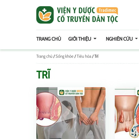
TRANG CHỦ
GIỚI THIỆU
NGHIÊN CỨU
Trang chủ
/
Sống khỏe
/
Tiêu hóa
/
Trĩ
TRĨ