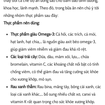
thay đổi cả chế độ ăn uống sao cho đảm bảo dinh dưỡng,
khoa học, lành mạnh. Theo đó, trong bữa ăn nên chú ý tới
những nhóm thực phẩm sau đây:
Thực phẩm nên dùng:
Thực phẩm giàu Omega-3:
Cá hồi, các trích, cá mòi,
hạt lanh, hạt chia,... là nguồn giàu axit béo omega-3,
giúp giảm viêm nhiễm và giảm đau khá rõ rệt.
Các loại trái cây:
Dứa, dâu, mâm xôi, lựu,... chứa
bromelain, vitamin C, các khoáng chất nổi bật có tính
chống viêm, có thể giảm đau và tăng cường sức khỏe
cho xương khớp, mô sụn.
Rau xanh thẫm:
Rau bina, măng tây, bông cải xanh, các
loại cải xanh khác,… bổ sung nhiều chất xơ, canxi và
vitamin K rất quan trọng cho sức khỏe xương khớp.