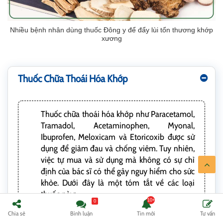
Nhiều bệnh nhân dùng thuốc Đông y để đẩy lùi tổn thương khớp
xương
Thuốc Chữa Thoái Hóa Khớp
Thuốc chữa thoái hóa khớp như Paracetamol,
Tramadol, Acetaminophen, Myonal,
Ibuprofen, Meloxicam và Etoricoxib được sử
dụng để giảm đau và chống viêm. Tuy nhiên,
việc tự mua và sử dụng mà không có sự chỉ
định của bác sĩ có thể gây nguy hiểm cho sức
khỏe. Dưới đây là một tóm tắt về các loại
thuốc này:
0
Paracetamol:
Chia sẻ
Bình luận
Tin mới
Tư vấn