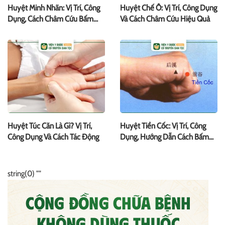
Huyệt Minh Nhãn: Vị Trí, Công
Huyệt Chế Ô: Vị Trí, Công Dụng
Dụng, Cách Châm Cứu Bấm
Và Cách Châm Cứu Hiệu Quả
Huyệt
Huyệt Túc Căn Là Gì? Vị Trí,
Huyệt Tiền Cốc: Vị Trí, Công
Công Dụng Và Cách Tác Động
Dụng, Hướng Dẫn Cách Bấm
Huyệt
string(0) ""