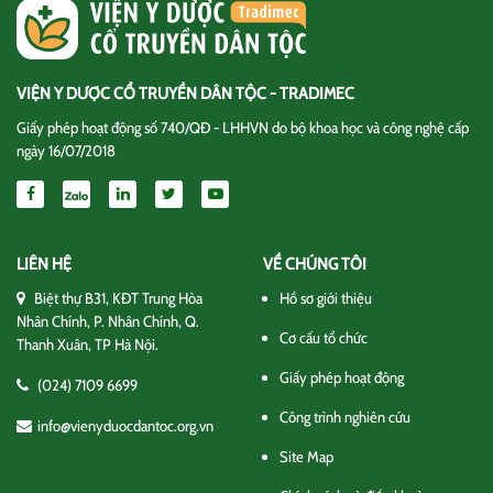
VIỆN Y DƯỢC CỔ TRUYỀN DÂN TỘC - TRADIMEC
Giấy phép hoạt động số 740/QĐ - LHHVN do bộ khoa học và công nghệ cấp
ngày 16/07/2018
LIÊN HỆ
VỀ CHÚNG TÔI
Biệt thự B31, KĐT Trung Hòa
Hồ sơ giới thiệu
Nhân Chính, P. Nhân Chính, Q.
Cơ cấu tổ chức
Thanh Xuân, TP Hà Nội.
Giấy phép hoạt động
(024) 7109 6699
Công trình nghiên cứu
info@vienyduocdantoc.org.vn
Site Map