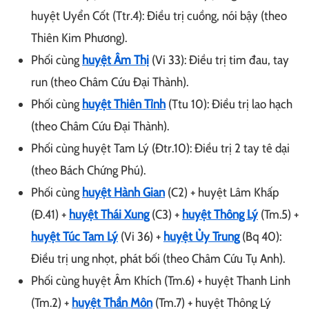
huyệt Uyển Cốt (Ttr.4): Điều trị cuồng, nói bậy (theo
Thiên Kim Phương).
Phối cùng
huyệt Âm Thị
(Vi 33): Điều trị tim đau, tay
run (theo Châm Cứu Đại Thành).
Phối cùng
huyệt Thiên Tỉnh
(Ttu 10): Điều trị lao hạch
(theo Châm Cứu Đại Thành).
Phối cùng huyệt Tam Lý (Đtr.10): Điều trị 2 tay tê dại
(theo Bách Chứng Phú).
Phối cùng
huyệt Hành Gian
(C2) + huyệt Lâm Khấp
(Đ.41) +
huyệt Thái Xung
(C3) +
huyệt Thông Lý
(Tm.5) +
huyệt Túc Tam Lý
(Vi 36) +
huyệt Ủy Trung
(Bq 40):
Điều trị ung nhọt, phát bối (theo Châm Cứu Tụ Anh).
Phối cùng huyệt Âm Khích (Tm.6) + huyệt Thanh Linh
(Tm.2) +
huyệt Thần Môn
(Tm.7) + huyệt Thông Lý