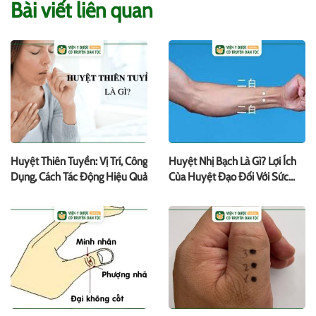
Bài viết liên quan
Huyệt Thiên Tuyền: Vị Trí, Công
Huyệt Nhị Bạch Là Gì? Lợi Ích
Dụng, Cách Tác Động Hiệu Quả
Của Huyệt Đạo Đối Với Sức
Khỏe