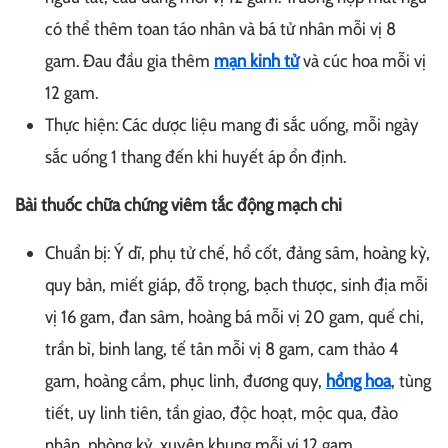
có thể thêm toan táo nhân và bá tử nhân mỗi vị 8
gam. Đau đầu gia thêm
mạn kinh tử
và cúc hoa mỗi vị
12 gam.
Thực hiện: Các dược liệu mang đi sắc uống, mỗi ngày
sắc uống 1 thang đến khi huyết áp ổn định.
Bài thuốc chữa chứng viêm tắc động mạch chi
Chuẩn bị: Ý dĩ, phụ tử chế, hổ cốt, đảng sâm, hoàng kỳ,
quy bản, miết giáp, đỗ trọng, bạch thược, sinh địa mỗi
vị 16 gam, đan sâm, hoàng bá mỗi vị 20 gam, quế chi,
trần bì, binh lang, tế tân mỗi vị 8 gam, cam thảo 4
gam, hoàng cầm, phục linh, đương quy,
hồng hoa
, tùng
tiết, uy linh tiên, tần giao, độc hoạt, mộc qua, đào
nhân, phòng kỷ, xuyên khung mỗi vị 12 gam.