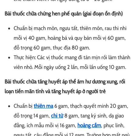
Bài thuốc chữa chứng hen phế quản (giai đoạn ổn định)
Chuẩn bị mạch môn, ngưu tất, thiên môn, rau thi nhi
mỗi vị 40 gam, hoàng bá và quy bản mỗi vị 60 gam,
đỗ trọng 60 gam, thục địa 80 gam.
Thực hiện: Các vị thuốc mang đi tán mịn rồi làm thành
viên nhỏ. Mỗi ngày uống 2 lần, mỗi lần uống 10 gam.
Bài thuốc chữa tăng huyết áp thể âm hư dương xung, rối
loạn tiền mãn tính và tăng huyết áp ở người trẻ
Chuẩn bị
thiên ma
6 gam, thạch quyết minh 20 gam,
đỗ trọng 14 gam,
chi tử
8 gam, tang ký sinh, dạ giao
đằng, ích mẫu mỗi vị 16 gam,
hoàng cầm
, phục linh,
ngưu tất, câu đằng mỗi vị 12 gam. Trường hợp mất ngủ