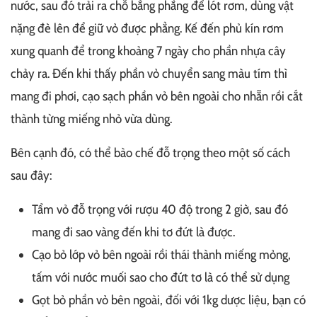
nước, sau đó trải ra chỗ bằng phẳng để lót rơm, dùng vật
nặng đè lên để giữ vỏ được phẳng. Kế đến phủ kín rơm
xung quanh để trong khoảng 7 ngày cho phần nhựa cây
chảy ra. Đến khi thấy phần vỏ chuyển sang màu tím thì
mang đi phơi, cạo sạch phần vỏ bên ngoài cho nhẵn rồi cắt
thành từng miếng nhỏ vừa dùng.
Bên cạnh đó, có thể bào chế đỗ trọng theo một số cách
sau đây:
Tẩm vỏ đỗ trọng với rượu 40 độ trong 2 giờ, sau đó
mang đi sao vàng đến khi tơ đứt là được.
Cạo bỏ lớp vỏ bên ngoài rồi thái thành miếng mỏng,
tấm với nước muối sao cho đứt tơ là có thể sử dụng
Gọt bỏ phần vỏ bên ngoài, đối với 1kg dược liệu, bạn có