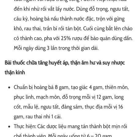
đến khi nhừ rồi vắt lấy nước. Dùng đỗ trọng, ngưu tất,
câu kỷ, hoàng bá nấu thành nước đặc, trộn với gừng
khô, rau thai, trần bì rồi tán bột. Cuối cùng bắt lên chảo
cô thành cao, pha với 25% rượu để bảo quản dùng dần.
Mỗi ngày dùng 3 lần trong thời gian dài.
Bài thuốc chữa tăng huyết áp, thận âm hư và suy nhược
thận kinh
Chuẩn bị hoàng bá 8 gam, tạo giác 4 gam, thiên môn,
phục linh, mạch môn, đỗ trọng mỗi vị 12 gam, long
cốt, mẫu lệ, ngưu tất, đảng sâm, thục địa mỗi vị 16
gam, rau thai nhi 1 cái.
Thực hiện: Các dược liệu mang tán thành bột mịn rồi
chế thành viên. Mỗi ngày uống từ 6 – 20 gam.