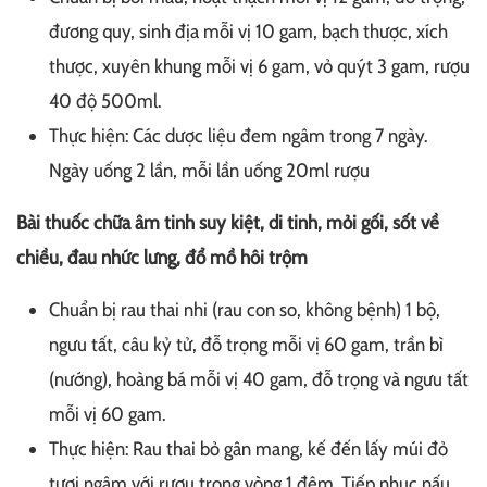
đương quy, sinh địa mỗi vị 10 gam, bạch thược, xích
thược, xuyên khung mỗi vị 6 gam, vỏ quýt 3 gam, rượu
40 độ 500ml.
Thực hiện: Các dược liệu đem ngâm trong 7 ngày.
Ngày uống 2 lần, mỗi lần uống 20ml rượu
Bài thuốc chữa âm tinh suy kiệt, di tinh, mỏi gối, sốt về
chiều, đau nhức lưng, đổ mồ hôi trộm
Chuẩn bị rau thai nhi (rau con so, không bệnh) 1 bộ,
ngưu tất, câu kỷ tử, đỗ trọng mỗi vị 60 gam, trần bì
(nướng), hoàng bá mỗi vị 40 gam, đỗ trọng và ngưu tất
mỗi vị 60 gam.
Thực hiện: Rau thai bỏ gân mang, kế đến lấy múi đỏ
tươi ngâm với rượu trong vòng 1 đêm. Tiếp nhục nấu