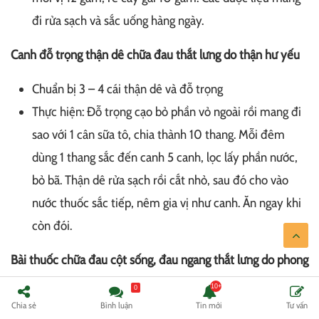
đi rửa sạch và sắc uống hàng ngày.
Canh đỗ trọng thận dê chữa đau thắt lưng do thận hư yếu
Chuẩn bị 3 – 4 cái thận dê và đỗ trọng
Thực hiện: Đỗ trọng cạo bỏ phần vỏ ngoài rồi mang đi
sao với 1 cân sữa tô, chia thành 10 thang. Mỗi đêm
dùng 1 thang sắc đến canh 5 canh, lọc lấy phần nước,
bỏ bã. Thận dê rửa sạch rồi cắt nhỏ, sau đó cho vào
nước thuốc sắc tiếp, nêm gia vị như canh. Ăn ngay khi
còn đói.
Bài thuốc chữa đau cột sống, đau ngang thắt lưng do phong
hàn
0
Chia sẻ
Bình luận
Tin mới
Tư vấn
Chuẩn bị 640 gam đỗ trọng