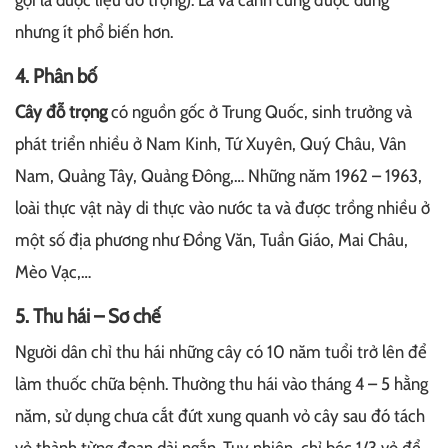
nhưng ít phổ biến hơn.
4. Phân bố
Cây đỗ trọng
có nguồn gốc ở Trung Quốc, sinh trưởng và
phát triển nhiều ở Nam Kinh, Tứ Xuyên, Quý Châu, Vân
Nam, Quảng Tây, Quảng Đông,… Những năm 1962 – 1963,
loài thực vật này di thực vào nước ta và được trồng nhiều ở
một số địa phương như Đồng Văn, Tuần Giáo, Mai Châu,
Mèo Vạc,…
5. Thu hái – Sơ chế
Người dân chỉ thu hái những cây có 10 năm tuổi trở lên để
làm thuốc chữa bệnh. Thường thu hái vào tháng 4 – 5 hằng
năm, sử dụng chưa cắt đứt xung quanh vỏ cây sau đó tách
vỏ thành từng đoạn dài ngắn. Tuy nhiên, chỉ bóc 1/3 vỏ để