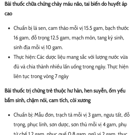
Bài thuốc chữa chứng chảy máu não, tai biến do huyết áp
cao
Chuẩn bị lá sen, cam thảo mỗi vị 15.5 gam, bạch thước
16 gam, đỗ trọng 12.5 gam, mạch môn, tang ký sinh,
sinh địa mỗi vị 10 gam.
Thực hiện: Các dược liệu mang sắc với lượng nước vừa
đủ và chia thành nhiều lần uống trong ngày. Thực hiện
liên tục trong vòng 7 ngày
Bài thuốc trị chứng trẻ thuộc hư hàn, hen suyễn, ốm yếu
bẩm sinh, chậm nói, cam tích, còi xương
Chuẩn bị: Mẫu đơn, trạch tả mỗi vị 3 gam, ngưu tất, đỗ
trọng, phục linh, sơn dược, sơn thù mỗi vị 4 gam, phụ
tử chế 1.2 gam, nhục quế 0.8 gam, ngũ vị 2 gam, thục