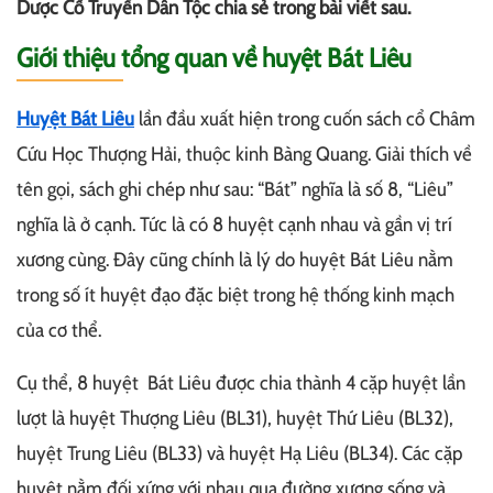
Dược Cổ Truyền Dân Tộc chia sẻ trong bài viết sau.
Giới thiệu tổng quan về huyệt Bát Liêu
Huyệt Bát Liêu
lần đầu xuất hiện trong cuốn sách cổ Châm
Cứu Học Thượng Hải, thuộc kinh Bàng Quang. Giải thích về
tên gọi, sách ghi chép như sau: “Bát” nghĩa là số 8, “Liêu”
nghĩa là ở cạnh. Tức là có 8 huyệt cạnh nhau và gần vị trí
xương cùng. Đây cũng chính là lý do huyệt Bát Liêu nằm
trong số ít huyệt đạo đặc biệt trong hệ thống kinh mạch
của cơ thể.
Cụ thể, 8 huyệt Bát Liêu được chia thành 4 cặp huyệt lần
lượt là huyệt Thượng Liêu (BL31), huyệt Thứ Liêu (BL32),
huyệt Trung Liêu (BL33) và huyệt Hạ Liêu (BL34). Các cặp
huyệt nằm đối xứng với nhau qua đường xương sống và