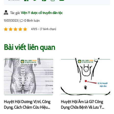
Tác giả:
Viện Y dược cổ truyền dân tộc
11/07/2023 |
0
Bình luận
4.9/5 - (7 bình chọn)
Bài viết liên quan
Huyệt Hội Dương: Vị trí, Công
Huyệt Hội Âm Là Gì? Công
Dụng, Cách Châm Cứu Hiệu
Dụng Chữa Bệnh Và Lưu Ý
Quả
Quan Trọng