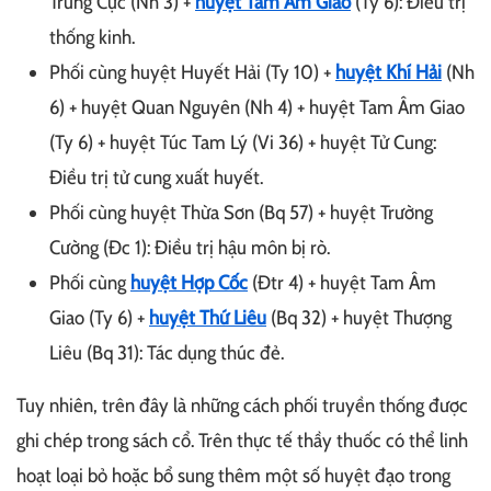
Trung Cực (Nh 3) +
huyệt Tam Âm Giao
(Ty 6): Điều trị
thống kinh.
Phối cùng huyệt Huyết Hải (Ty 10) +
huyệt Khí Hải
(Nh
6) + huyệt Quan Nguyên (Nh 4) + huyệt Tam Âm Giao
(Ty 6) + huyệt Túc Tam Lý (Vi 36) + huyệt Tử Cung:
Điều trị tử cung xuất huyết.
Phối cùng huyệt Thừa Sơn (Bq 57) + huyệt Trường
Cường (Đc 1): Điều trị hậu môn bị rò.
Phối cùng
huyệt Hợp Cốc
(Đtr 4) + huyệt Tam Âm
Giao (Ty 6) +
huyệt Thứ Liêu
(Bq 32) + huyệt Thượng
Liêu (Bq 31): Tác dụng thúc đẻ.
Tuy nhiên, trên đây là những cách phối truyền thống được
ghi chép trong sách cổ. Trên thực tế thầy thuốc có thể linh
hoạt loại bỏ hoặc bổ sung thêm một số huyệt đạo trong