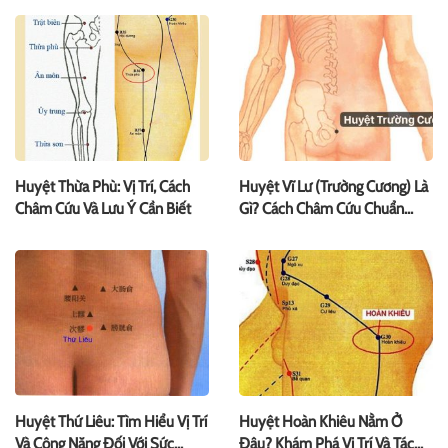
Huyệt Thừa Phù: Vị Trí, Cách
Huyệt Vĩ Lư (Trường Cương) Là
Châm Cứu Và Lưu Ý Cần Biết
Gì? Cách Châm Cứu Chuẩn
Nhất
Huyệt Thứ Liêu: Tìm Hiểu Vị Trí
Huyệt Hoàn Khiêu Nằm Ở
Và Công Năng Đối Với Sức
Đâu? Khám Phá Vị Trí Và Tác