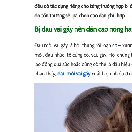
đều có tác dụng riêng cho từng trường hợp bị 
độ tổn thương sẽ lựa chọn cao dán phù hợp.
Bị đau vai gáy nên dán cao nóng hay
Đau mỏi vai gáy là hội chứng rối loạn cơ – xươ
mỏi, đau nhức, tê cứng cổ, vai, gáy. Hội chứng
lao động quá sức hoặc cũng có thể là dấu hiệu
nhận thấy,
đau mỏi vai gáy
xuất hiện nhiều ở ng