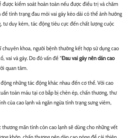
hể được kiểm soát hoàn toàn nếu được điều trị và chăm
 để tình trạng đau mỏi vai gáy kéo dài có thể ảnh hưởng
, tư duy kém, tác động tiêu cực đến chất lượng cuộc
sĩ chuyên khoa, người bệnh thường kết hợp sử dụng cao
ổ, vai và gáy. Do đó vấn đề “
Đau vai gáy nên dán cao
ời quan tâm.
c động những tác động khác nhau đến cơ thể. Với cao
tuần toàn máu tại cơ bắp bị chèn ép, chấn thương, thư
ính của cao lạnh và ngăn ngừa tình trạng sưng viêm,
 thương mãn tính còn cao lạnh sẽ dùng cho những vết
xương khớp, chấn thương nên dán cao nóng để cải thiện