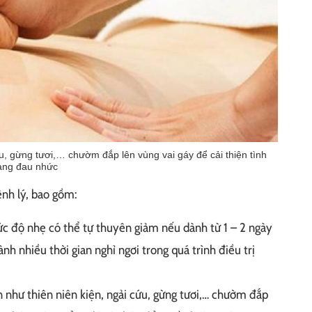
, gừng tươi,… chườm đắp lên vùng vai gáy để cải thiện tình
ạng đau nhức
ệnh lý, bao gồm:
ức độ nhẹ có thể tự thuyên giảm nếu dành từ 1 – 2 ngày
nh nhiều thời gian nghỉ ngơi trong quá trình điều trị
 như thiên niên kiện, ngải cứu, gừng tươi,… chườm đắp