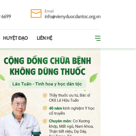
Email
9 6699
info@vienyduocdantoc.org.vn
HUYỆT ĐẠO
LIÊN HỆ