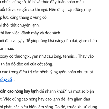
au nhức, cứng cổ, tê bì và thúc đẩy tuần hoàn máu.
ổi tối và kê gối cao khi ngủ. Nên đi lại, vận động nhẹ
p lực, căng thẳng ở vùng cổ
i thời tiết chuyển lạnh.
 khi làm việc, đánh máy và đọc sách
ời đau vai gáy để giúp tăng khả năng dẻo dai, giảm chèn
oàn máu.
 xoay cổ thường xuyên như cầu lông, tennis,… Thay vào
 thiện độ dẻo dai của cột sống.
cực trong điều trị các bệnh lý nguyên nhân như trượt
sống cổ
,…
 dán cao nóng hay lạnh
để nhanh khỏi?” và một số biện
át. Việc dùng cao nóng hay cao lạnh để làm giảm đau
i phát, các biểu hiện lâm sàng. Do đó, trước khi sử dụng