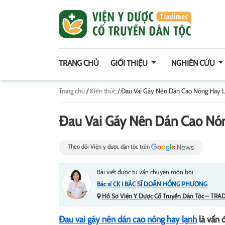
TRANG CHỦ
GIỚI THIỆU
NGHIÊN CỨU
Trang chủ
/
Kiến thức
/
Đau Vai Gáy Nên Dán Cao Nóng Hay 
Đau Vai Gáy Nên Dán Cao Nó
Theo dõi Viện y dược dân tộc trên
Bài viết được tư vấn chuyên môn bởi
Bác sĩ CK I BÁC SĨ DOÃN HỒNG PHƯƠNG
Hồ Sơ Viện Y Dược Cổ Truyền Dân Tộc – TRA
Đau vai gáy nên dán cao nóng hay lạnh
là vấn 