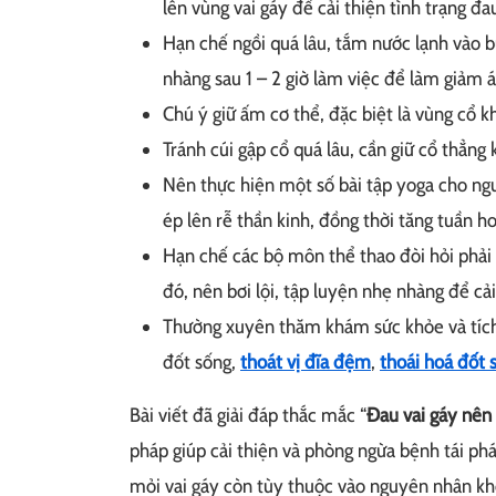
lên vùng vai gáy để cải thiện tình trạng đ
Hạn chế ngồi quá lâu, tắm nước lạnh vào bu
nhàng sau 1 – 2 giờ làm việc để làm giảm á
Chú ý giữ ấm cơ thể, đặc biệt là vùng cổ kh
Tránh cúi gập cổ quá lâu, cần giữ cổ thẳng
Nên thực hiện một số bài tập yoga cho ngư
ép lên rễ thần kinh, đồng thời tăng tuần h
Hạn chế các bộ môn thể thao đòi hỏi phải
đó, nên bơi lội, tập luyện nhẹ nhàng để cải
Thường xuyên thăm khám sức khỏe và tích 
đốt sống,
thoát vị đĩa đệm
,
thoái hoá đốt 
Bài viết đã giải đáp thắc mắc “
Đau vai gáy nên
pháp giúp cải thiện và phòng ngừa bệnh tái ph
mỏi vai gáy còn tùy thuộc vào nguyên nhân khở