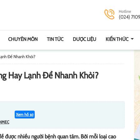
Hotline
(024) 710
CHUYÊN MÔN
TIN TỨC
DƯỢC LIỆU
KIẾN THỨC
Lạnh Để Nhanh Khỏi?
ng Hay Lạnh Để Nhanh Khỏi?
Xem hồ sơ
DIMEC
đề được nhiều người bệnh quan tâm. Bởi mỗi loại cao