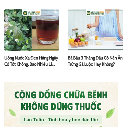
Uống?
Uống Nước Xạ Đen Hàng Ngày
Bà Bầu 3 Tháng Đầu Có Nên Ăn
Có Tốt Không, Bao Nhiêu Là
Trứng Gà Luộc Hay Không?
Đủ?