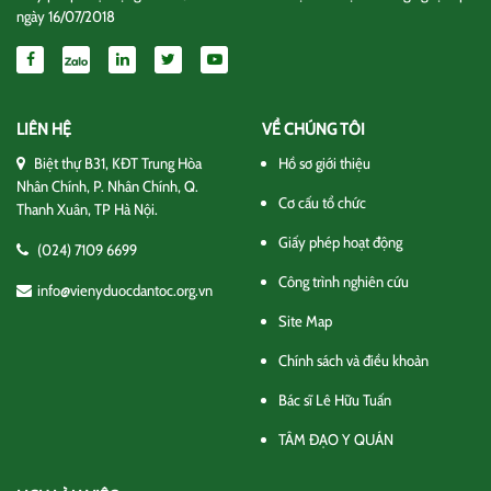
ngày 16/07/2018
LIÊN HỆ
VỀ CHÚNG TÔI
Biệt thự B31, KĐT Trung Hòa
Hồ sơ giới thiệu
Nhân Chính, P. Nhân Chính, Q.
Cơ cấu tổ chức
Thanh Xuân, TP Hà Nội.
Giấy phép hoạt động
(024) 7109 6699
Công trình nghiên cứu
info@vienyduocdantoc.org.vn
Site Map
Chính sách và điều khoản
Bác sĩ Lê Hữu Tuấn
TÂM ĐẠO Y QUÁN