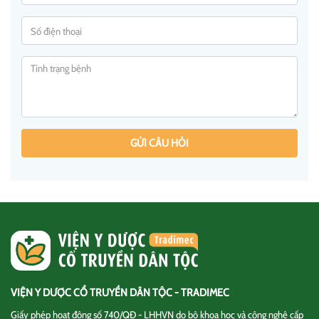
GỬI CÂU HỎI
VIỆN Y DƯỢC CỔ TRUYỀN DÂN TỘC - TRADIMEC
Giấy phép hoạt động số 740/QĐ - LHHVN do bộ khoa học và công nghệ cấp