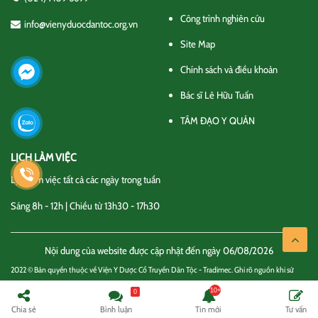
Công trình nghiên cứu
info@vienyduocdantoc.org.vn
Site Map
Chính sách và điều khoản
Bác sĩ Lê Hữu Tuấn
TÂM ĐẠO Y QUÁN
LỊCH LÀM VIỆC
Lịch làm việc tất cả các ngày trong tuần
Sáng 8h - 12h | Chiều từ 13h30 - 17h30
Nội dung của website được cập nhật đến ngày 06/08/2026
2022 © Bản quyền thuộc về Viện Y Dược Cổ Truyền Dân Tộc - Tradimec. Ghi rõ nguồn khi sử
dụng thông tin
0
Chính sách và điều khoản
Liên hệ
Chia sẻ
Bình luận
Tin mới
Tư vấn