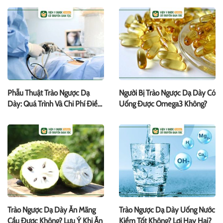
Phẫu Thuật Trào Ngược Dạ
Người Bị Trào Ngược Dạ Dày Có
Dày: Quá Trình Và Chi Phí Điều
Uống Được Omega3 Không?
Trị
Trào Ngược Dạ Dày Ăn Mãng
Trào Ngược Dạ Dày Uống Nước
Cầu Được Không? Lưu Ý Khi Ăn
Kiềm Tốt Không? Lợi Hay Hại?