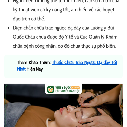
Người bệnh không thể tự thực hiện, cần sự hỗ trợ của
kỹ thuật viên có kỹ năng tốt, am hiểu về các huyệt
đạo trên cơ thể.
Diện chẩn chữa trào ngược dạ dày của Lương y Bùi
Quốc Châu chưa được Bộ Y tế và Cục Quản lý Khám
chữa bệnh công nhận, do đó chưa thực sự phổ biến.
Tham Khảo Thêm:
Thuốc Chữa Trào Ngược Dạ dày Tốt
Nhất
Hiện Nay