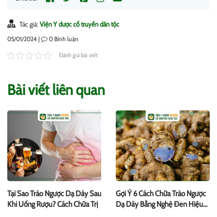
Tác giả:
Viện Y dược cổ truyền dân tộc
05/01/2024 |
0
Bình luận
Đánh giá bài viết
Bài viết liên quan
Tại Sao Trào Ngược Dạ Dày Sau
Gợi Ý 6 Cách Chữa Trào Ngược
Khi Uống Rượu? Cách Chữa Trị
Dạ Dày Bằng Nghệ Đen Hiệu
Quả