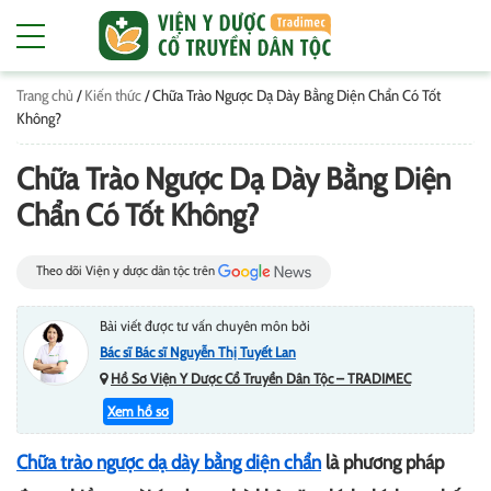
Trang chủ
/
Kiến thức
/
Chữa Trào Ngược Dạ Dày Bằng Diện Chẩn Có Tốt
Không?
Chữa Trào Ngược Dạ Dày Bằng Diện
Chẩn Có Tốt Không?
Theo dõi Viện y dược dân tộc trên
Bài viết được tư vấn chuyên môn bởi
Bác sĩ Bác sĩ Nguyễn Thị Tuyết Lan
Hồ Sơ Viện Y Dược Cổ Truyền Dân Tộc – TRADIMEC
Xem hồ sơ
Chữa trào ngược dạ dày bằng diện chẩn
là phương pháp