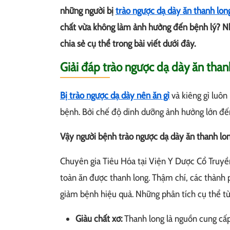
những người bị
trào ngược dạ dày ăn thanh lo
chất vừa không làm ảnh hưởng đến bệnh lý? 
chia sẻ cụ thể trong bài viết dưới đây.
Giải đáp trào ngược dạ dày ăn tha
Bị trào ngược dạ dày nên ăn gì
và kiêng gì luôn
bệnh. Bởi chế độ dinh dưỡng ảnh hưởng lớn đến
Vậy người bệnh trào ngược dạ dày ăn thanh l
Chuyên gia Tiêu Hóa tại Viện Y Dược Cổ Truyề
toàn ăn được thanh long. Thậm chí, các thành p
giảm bệnh hiệu quả. Những phân tích cụ thể từ
Giàu chất xơ:
Thanh long là nguồn cung cấp 