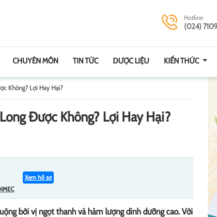
Hotline
(024) 710
CHUYÊN MÔN
TIN TỨC
DƯỢC LIỆU
KIẾN THỨC
ợc Không? Lợi Hay Hại?
Long Được Không? Lợi Hay Hại?
Xem hồ sơ
DIMEC
chuộng bởi vị ngọt thanh và hàm lượng dinh dưỡng cao. Với