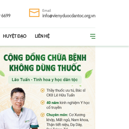
Email
9 6699
info@vienyduocdantoc.org.vn
HUYỆT ĐẠO
LIÊN HỆ