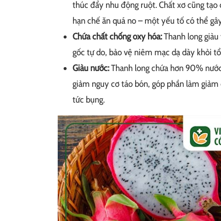
thúc đẩy nhu động ruột. Chất xơ cũng tạo 
hạn chế ăn quá no – một yếu tố có thể gâ
Chứa chất chống oxy hóa:
Thanh long giàu 
gốc tự do, bảo vệ niêm mạc dạ dày khỏi tổ
Giàu nước:
Thanh long chứa hơn 90% nước, g
giảm nguy cơ táo bón, góp phần làm giảm c
tức bụng.