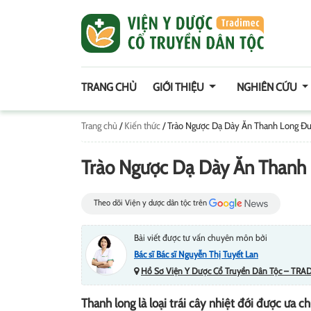
TRANG CHỦ
GIỚI THIỆU
NGHIÊN CỨU
Trang chủ
/
Kiến thức
/
Trào Ngược Dạ Dày Ăn Thanh Long Đư
Trào Ngược Dạ Dày Ăn Thanh 
Theo dõi Viện y dược dân tộc trên
Bài viết được tư vấn chuyên môn bởi
Bác sĩ Bác sĩ Nguyễn Thị Tuyết Lan
Hồ Sơ Viện Y Dược Cổ Truyền Dân Tộc – TRA
Thanh long là loại trái cây nhiệt đới được ưa 