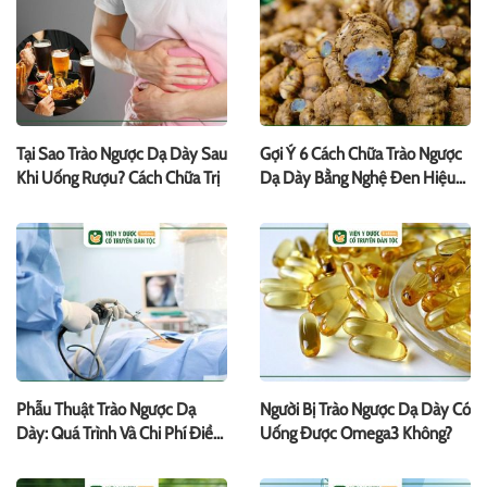
Tại Sao Trào Ngược Dạ Dày Sau
Gợi Ý 6 Cách Chữa Trào Ngược
Khi Uống Rượu? Cách Chữa Trị
Dạ Dày Bằng Nghệ Đen Hiệu
Quả
Phẫu Thuật Trào Ngược Dạ
Người Bị Trào Ngược Dạ Dày Có
Dày: Quá Trình Và Chi Phí Điều
Uống Được Omega3 Không?
Trị