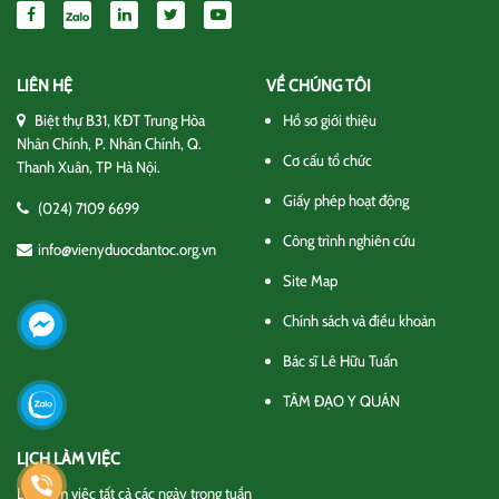
LIÊN HỆ
VỀ CHÚNG TÔI
Biệt thự B31, KĐT Trung Hòa
Hồ sơ giới thiệu
Nhân Chính, P. Nhân Chính, Q.
Cơ cấu tổ chức
Thanh Xuân, TP Hà Nội.
Giấy phép hoạt động
(024) 7109 6699
Công trình nghiên cứu
info@vienyduocdantoc.org.vn
Site Map
Chính sách và điều khoản
Bác sĩ Lê Hữu Tuấn
TÂM ĐẠO Y QUÁN
LỊCH LÀM VIỆC
Lịch làm việc tất cả các ngày trong tuần