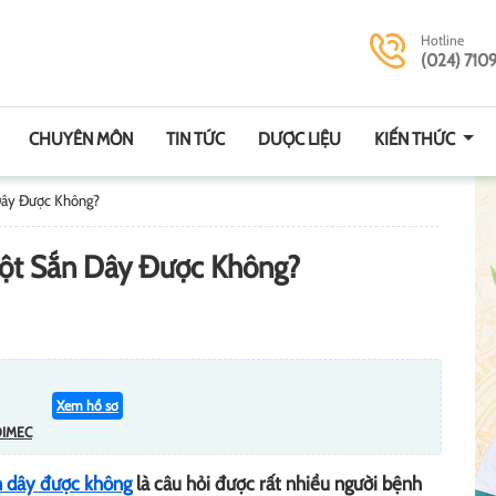
Hotline
(024) 710
CHUYÊN MÔN
TIN TỨC
DƯỢC LIỆU
KIẾN THỨC
Dây Được Không?
Bột Sắn Dây Được Không?
Xem hồ sơ
DIMEC
n dây được không
là câu hỏi được rất nhiều người bệnh