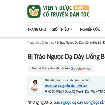
TRANG CHỦ
GIỚI THIỆU
NGHIÊN CỨU
Trang chủ
/
Kiến thức
/
Bị Trào Ngược Dạ Dày Uống Bột Sắn 
Bị Trào Ngược Dạ Dày Uống 
Theo dõi Viện y dược dân tộc trên
Bài viết được tư vấn chuyên môn bởi
Bác sĩ Bác sĩ Nguyễn Thị Tuyết Lan
Hồ Sơ Viện Y Dược Cổ Truyền Dân Tộc – TRA
Những người bị
trào ngược dạ dày uống bột sắ