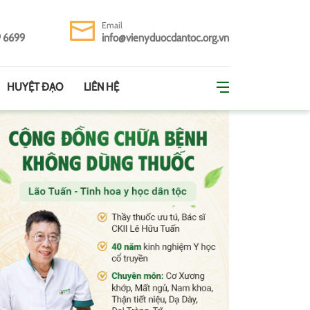
Email
9 6699
info@vienyduocdantoc.org.vn
HUYỆT ĐẠO
LIÊN HỆ