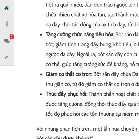
tiết ra quá nhiều, dẫn đến trào ngược lên 
chứa nhiều chất xơ hòa tan, tạo thành mộ
dạ dày khỏi tác động của axit dạ dày, từ đ
Tăng cường chức năng tiêu hóa:
Bột sắn dâ
0
bột, giảm tình trạng đầy bụng, khó tiêu, ợ
ngược dạ dày. Ngoài ra, bột sắn dây còn c
cơ thể, giúp tăng cường sức đề kháng, hỗ t
Giảm co thắt cơ trơn:
Bột sắn dây chứa Dai
thư giãn cơ, từ đó giảm co thắt cơ trơn ở 
Thúc đẩy phục hồi:
Thành phần hoạt chất p
được tăng cường, đồng thời thúc đẩy quá t
tốc độ phục hồi các tổn thương tại niêm 
Với những phân tích trên, một lần nữa chuyên
bột sắn dây được không
?”.