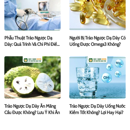
Phẫu Thuật Trào Ngược Dạ
Người Bị Trào Ngược Dạ Dày Có
Dày: Quá Trình Và Chi Phí Điều
Uống Được Omega3 Không?
Trị
Trào Ngược Dạ Dày Ăn Mãng
Trào Ngược Dạ Dày Uống Nước
Cầu Được Không? Lưu Ý Khi Ăn
Kiềm Tốt Không? Lợi Hay Hại?