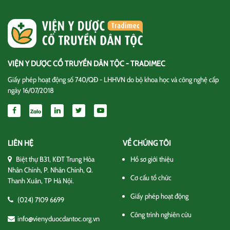
VIỆN Y DƯỢC CỔ TRUYỀN DÂN TỘC - TRADIMEC
Giấy phép hoạt động số 740/QĐ - LHHVN do bộ khoa học và công nghệ cấp
ngày 16/07/2018
LIÊN HỆ
VỀ CHÚNG TÔI
Biệt thự B31, KĐT Trung Hòa
Hồ sơ giới thiệu
Nhân Chính, P. Nhân Chính, Q.
Cơ cấu tổ chức
Thanh Xuân, TP Hà Nội.
Giấy phép hoạt động
(024) 7109 6699
Công trình nghiên cứu
info@vienyduocdantoc.org.vn