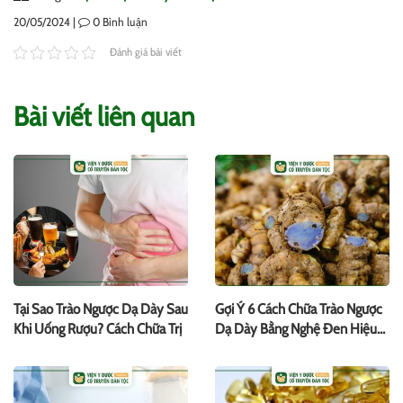
20/05/2024 |
0
Bình luận
Đánh giá bài viết
Bài viết liên quan
Tại Sao Trào Ngược Dạ Dày Sau
Gợi Ý 6 Cách Chữa Trào Ngược
Khi Uống Rượu? Cách Chữa Trị
Dạ Dày Bằng Nghệ Đen Hiệu
Quả