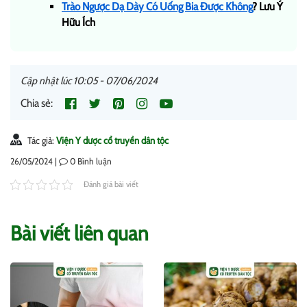
Trào Ngược Dạ Dày Có Uống Bia Được Không
? Lưu Ý
Hữu Ích
Cập nhật lúc 10:05 - 07/06/2024
Chia sẻ:
Tác giả:
Viện Y dược cổ truyền dân tộc
26/05/2024 |
0
Bình luận
Đánh giá bài viết
Bài viết liên quan