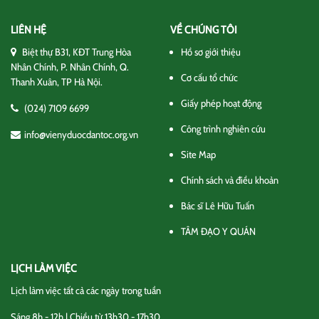
LIÊN HỆ
VỀ CHÚNG TÔI
Biệt thự B31, KĐT Trung Hòa
Hồ sơ giới thiệu
Nhân Chính, P. Nhân Chính, Q.
Cơ cấu tổ chức
Thanh Xuân, TP Hà Nội.
Giấy phép hoạt động
(024) 7109 6699
Công trình nghiên cứu
info@vienyduocdantoc.org.vn
Site Map
Chính sách và điều khoản
Bác sĩ Lê Hữu Tuấn
TÂM ĐẠO Y QUÁN
LỊCH LÀM VIỆC
Lịch làm việc tất cả các ngày trong tuần
Sáng 8h - 12h | Chiều từ 13h30 - 17h30