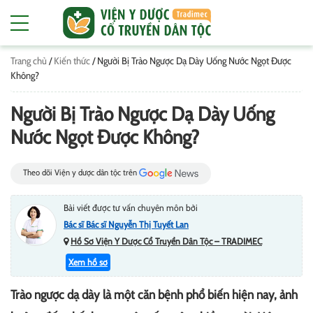
Trang chủ
/
Kiến thức
/
Người Bị Trào Ngược Dạ Dày Uống Nước Ngọt Được
Không?
Người Bị Trào Ngược Dạ Dày Uống
Nước Ngọt Được Không?
Theo dõi Viện y dược dân tộc trên
Bài viết được tư vấn chuyên môn bởi
Bác sĩ Bác sĩ Nguyễn Thị Tuyết Lan
Hồ Sơ Viện Y Dược Cổ Truyền Dân Tộc – TRADIMEC
Xem hồ sơ
Trào ngược dạ dày là một căn bệnh phổ biến hiện nay, ảnh