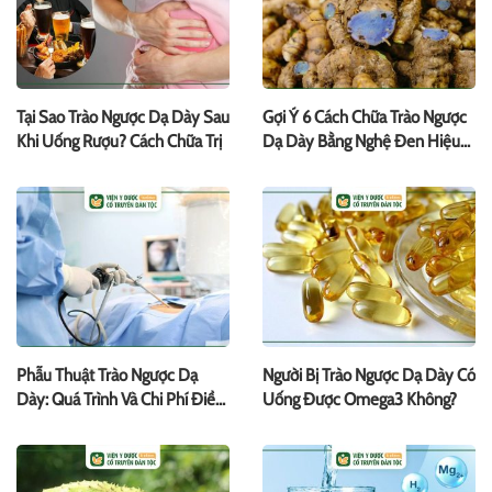
Tại Sao Trào Ngược Dạ Dày Sau
Gợi Ý 6 Cách Chữa Trào Ngược
Khi Uống Rượu? Cách Chữa Trị
Dạ Dày Bằng Nghệ Đen Hiệu
Quả
Phẫu Thuật Trào Ngược Dạ
Người Bị Trào Ngược Dạ Dày Có
Dày: Quá Trình Và Chi Phí Điều
Uống Được Omega3 Không?
Trị