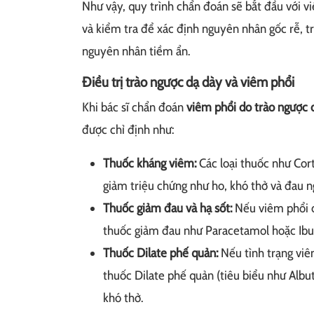
Như vậy, quy trình chẩn đoán sẽ bắt đầu với v
và kiểm tra để xác định nguyên nhân gốc rễ, t
nguyên nhân tiềm ẩn.
Điều trị trào ngược dạ dày và viêm phổi
Khi bác sĩ chẩn đoán
viêm phổi do trào ngược 
được chỉ định như:
Thuốc kháng viêm:
Các loại thuốc như Cor
giảm triệu chứng như ho, khó thở và đau 
Thuốc giảm đau và hạ sốt:
Nếu viêm phổi đ
thuốc giảm đau như Paracetamol hoặc Ibup
Thuốc Dilate phế quản:
Nếu tình trạng vi
thuốc Dilate phế quản (tiêu biểu như Alb
khó thở.