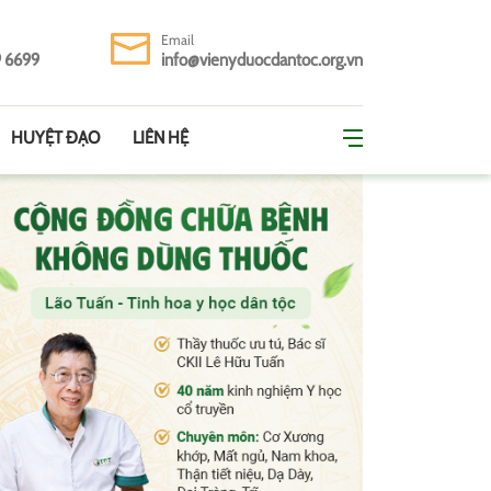
Email
9 6699
info@vienyduocdantoc.org.vn
HUYỆT ĐẠO
LIÊN HỆ