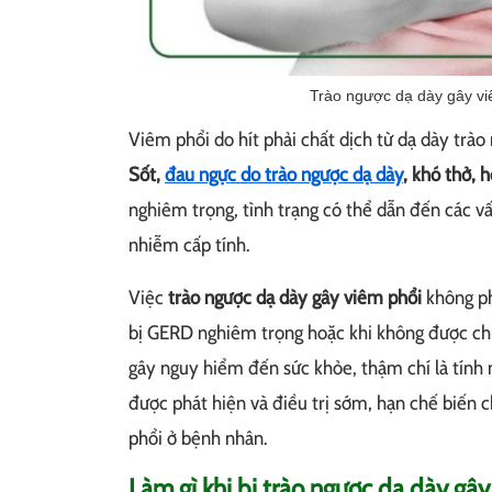
Trào ngược dạ dày gây vi
Viêm phổi do hít phải chất dịch từ dạ dày trào
Sốt,
đau ngực do trào ngược dạ dày
, khó thở, 
nghiêm trọng, tình trạng có thể dẫn đến các v
nhiễm cấp tính.
Việc
trào ngược dạ dày gây viêm phổi
không ph
bị GERD nghiêm trọng hoặc khi không được chữa
gây nguy hiểm đến sức khỏe, thậm chí là tính
được phát hiện và điều trị sớm, hạn chế biến
phổi ở bệnh nhân.
Làm gì khi bị trào ngược dạ dày gâ