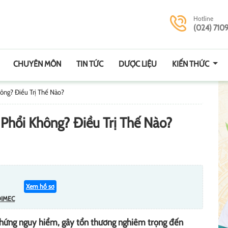
Hotline
(024) 710
CHUYÊN MÔN
TIN TỨC
DƯỢC LIỆU
KIẾN THỨC
ông? Điều Trị Thế Nào?
Phổi Không? Điều Trị Thế Nào?
Xem hồ sơ
DIMEC
chứng nguy hiểm, gây tổn thương nghiêm trọng đến