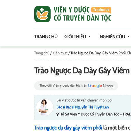
TRANG CHỦ
GIỚI THIỆU
NGHIÊN CỨU
Trang chủ
/
Kiến thức
/
Trào Ngược Dạ Dày Gây Viêm Phổi Kh
Trào Ngược Dạ Dày Gây Viêm 
Theo dõi Viện y dược dân tộc trên
Bài viết được tư vấn chuyên môn bởi
Bác sĩ Bác sĩ Nguyễn Thị Tuyết Lan
Hồ Sơ Viện Y Dược Cổ Truyền Dân Tộc – TRA
Trào ngược dạ dày gây viêm phổi
là một biến 