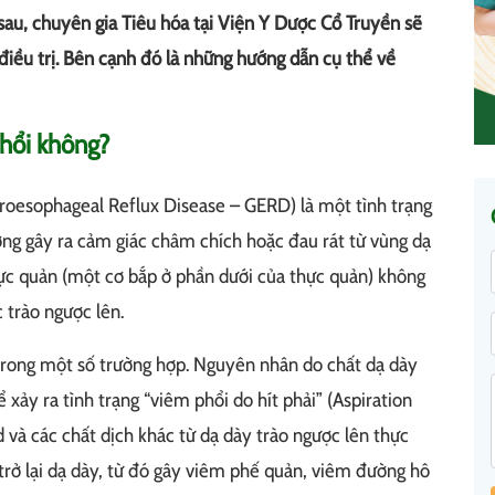
 sau, chuyên gia Tiêu hóa tại Viện Y Dược Cổ Truyền sẽ
 điều trị. Bên cạnh đó là những hướng dẫn cụ thể về
hổi không?
troesophageal Reflux Disease – GERD) là một tình trạng
ường gây ra cảm giác châm chích hoặc đau rát từ vùng dạ
thực quản (một cơ bắp ở phần dưới của thực quản) không
 trào ngược lên.
trong một số trường hợp. Nguyên nhân do chất dạ dày
ể xảy ra tình trạng “viêm phổi do hít phải” (Aspiration
 và các chất dịch khác từ dạ dày trào ngược lên thực
g trở lại dạ dày, từ đó gây viêm phế quản, viêm đường hô