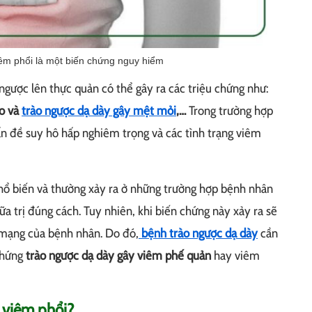
êm phổi là một biến chứng nguy hiểm
 ngược lên thực quản có thể gây ra các triệu chứng như:
ho và
trào ngược dạ dày gây mệt mỏi
,…
Trong trường hợp
ấn đề suy hô hấp nghiêm trọng và các tình trạng viêm
ổ biến và thường xảy ra ở những trường hợp bệnh nhân
 trị đúng cách. Tuy nhiên, khi biến chứng này xảy ra sẽ
 mạng của bệnh nhân. Do đó,
bệnh trào ngược dạ dày
cần
 chứng
trào ngược dạ dày gây viêm phế quản
hay viêm
y viêm phổi?